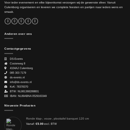
Voor ieder evenement en elke bijeenkomst verzorgen wij de gewenste sfeer. Vanuit
Culemborg organiseren en leveren we complete feesten en partijen naar ieders wens en
smaak.
Anderen over ons
Contactgegevens
DS-Events
Costerweg 8
4104AJ
Culemborg
085 303 7179
ds-events.nl
info@ds-events.nl
KvK: 78378370
BTW: NL861368289B01
IBAN: NL89ABNA 0529163349
Nieuwste Producten
Ronde klap-, vouw-, plooitafel banquet 120 cm
Vanaf:
€
5.00
excl. BTW