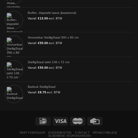
Buffet-, klaptafel wave (kwartrond)
Vanaf:
€
13.00
excl. BTW
Voorzetbar StelligStaal 300 x 80 cm
Vanaf:
€
55.00
excl. BTW
StelligStaal tafel 136 x 72 cm
Vanaf:
€
55.00
excl. BTW
Barkruk StelligStaal
Vanaf:
€
8.75
excl. BTW
PARTYVERHUUR
EVENEMENTEN
CONTACT
PRIVACYBELEID
ALGEMENE VOORWAARDEN