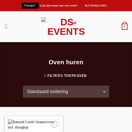
Ga
Feestje?
Laat dat maar aan ons over!
naar
inhoud
0
Oven huren
FILTERS TOEPASSEN