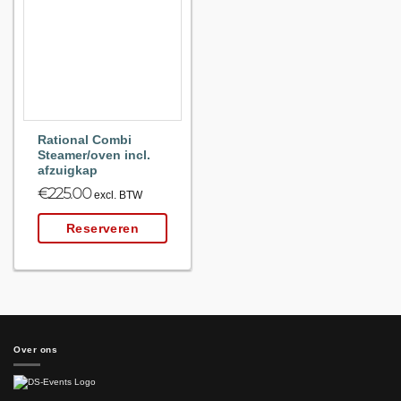
Maak
favoriet!
Rational Combi
Steamer/oven incl.
afzuigkap
€
225.00
excl. BTW
Reserveren
Over ons