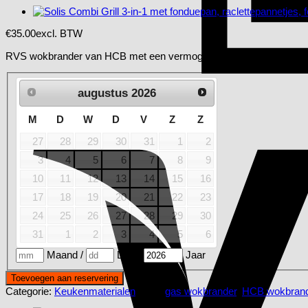
€
35.00
excl. BTW
RVS wokbrander van HCB met een vermogen van 24,7 kW. Werkt op 
augustus
2026
M
D
W
D
V
Z
Z
27
28
29
30
31
1
2
3
4
5
6
7
8
9
10
11
12
13
14
15
16
17
18
19
20
21
22
23
24
25
26
27
28
29
30
31
1
2
3
4
5
6
Maand
/
Dag
/
Jaar
Toevoegen aan reservering
Categorie:
Keukenmaterialen
Tags:
gas wokbrander
,
HCB wokbrand