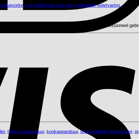
propaangas en heeft een robuust ontwerp voor professioneel gebru
er
,
horeca apparatuur
,
kookapparatuur
,
professionele wokbrander
,
p