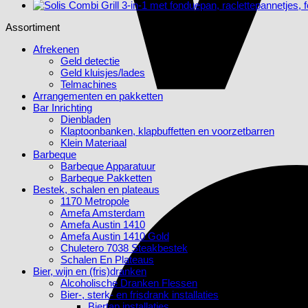
Assortiment
Afrekenen
Geld detectie
Geld kluisjes/lades
Telmachines
Arrangementen en pakketten
Bar Inrichting
Dienbladen
Klaptoonbanken, klapbuffetten en voorzetbarren
Klein Materiaal
Barbeque
Barbeque Apparatuur
Barbeque Pakketten
Bestek, schalen en plateaus
1170 Metropole
Amefa Amsterdam
Amefa Austin 1410
Amefa Austin 1410 Gold
Chuletero 7038 Steakbestek
Schalen En Plateaus
Bier, wijn en (fris)dranken
Alcoholische Dranken Flessen
Bier-, sterk- en frisdrank installaties
Biertap installaties