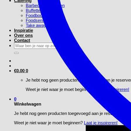
Catering
Barbecue Pakketten
Buffetten
Foodbook
Foodsensaties
Take away
Inspiratie
Over ons
Contact
Zoeken
naar:
€
0.00
0
Je hebt nog geen producten toegevoegd aan je reserve
Weet je niet waar je moet beginnen?
Laat je inspireren!
0
Winkelwagen
Je hebt nog geen producten toegevoegd aan je reservering
Weet je niet waar je moet beginnen?
Laat je inspireren!