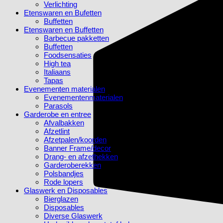
Verlichting
Etenswaren en Bufetten
Buffetten
Etenswaren en Buffetten
Barbecue pakketten
Buffetten
Foodsensaties
High tea
Italiaans
Tapas
Evenementen materialen
Evenementenmaterialen
Parasols
Garderobe en entree
Afvalbakken
Afzetlint
Afzetpalen/koorden
Banner Frame/decor
Drang- en afzethekken
Garderoberekken
Polsbandjes
Rode lopers
Glaswerk en Disposables
Bierglazen
Disposables
Diverse Glaswerk