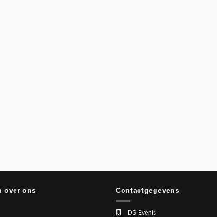
 over ons
Contactgegevens
DS-Events