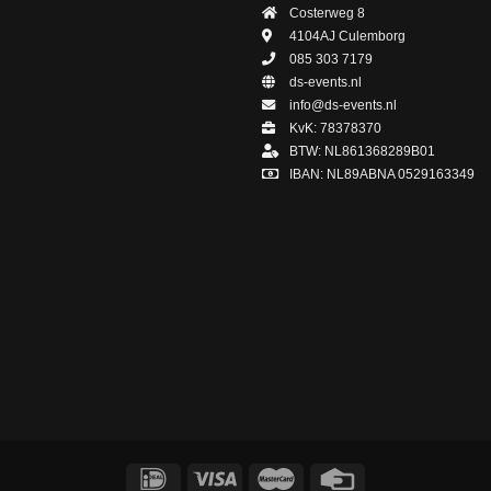
Costerweg 8
4104AJ
Culemborg
085 303 7179
ds-events.nl
info@ds-events.nl
KvK: 78378370
BTW: NL861368289B01
IBAN: NL89ABNA 0529163349