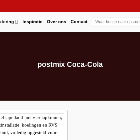
Zoeken
atering
Inspiratie
Over ons
Contact
naar:
postmix Coca-Cola