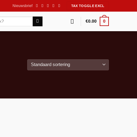
Nieuwsbrief
0
€
0.00