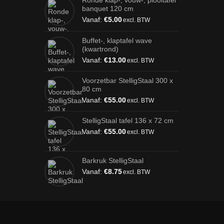
Ronde klap-, vouw-, plooitafel
banquet 120 cm
Vanaf:
€
5.00
excl. BTW
Buffet-, klaptafel wave
(kwartrond)
Vanaf:
€
13.00
excl. BTW
Voorzetbar StelligStaal 300 x
80 cm
Vanaf:
€
55.00
excl. BTW
StelligStaal tafel 136 x 72 cm
Vanaf:
€
55.00
excl. BTW
Barkruk StelligStaal
Vanaf:
€
8.75
excl. BTW