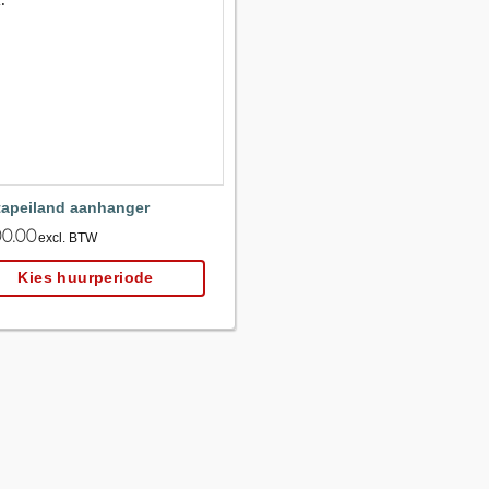
Maak
favoriet!
tapeiland aanhanger
0.00
excl. BTW
Kies huurperiode