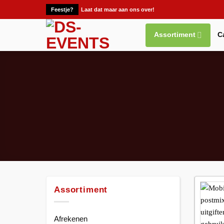
Ga
Feestje?
Laat dat maar aan ons over!
naar
inhoud
Assortiment
C
Assortiment
Afrekenen