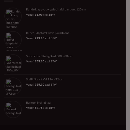
Ronde klap-, vouw-, plooitafel banquet 120 cm
Vanaf:
€
5.00
excl. BTW
Buffet-, klaptafel wave (kwartrond)
Vanaf:
€
13.00
excl. BTW
Voorzetbar StelligStaal 300 x 80 cm
Vanaf:
€
55.00
excl. BTW
StelligStaal tafel 136 x 72 cm
Vanaf:
€
55.00
excl. BTW
Barkruk StelligStaal
Vanaf:
€
8.75
excl. BTW