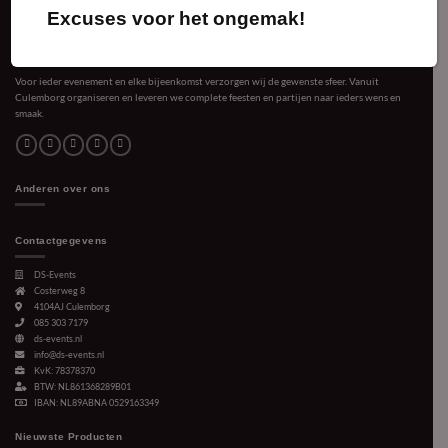
Excuses voor het ongemak!
Voor ieder evenement en elke bijeenkomst verzorgen wij de gewenste sfeer. Vanuit
Culemborg organiseren en leveren we complete feesten en partijen naar ieders wens en
smaak.
Anderen over ons
Contactgegevens
DS-Events
Costerweg 8
4104AJ
Culemborg
085 303 7179
ds-events.nl
info@ds-events.nl
KvK: 78378370
BTW: NL861368289B01
IBAN: NL89ABNA 0529163349
Nieuwste Producten