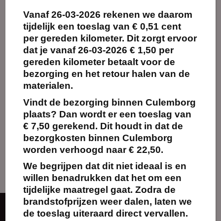
Vanaf
26-03-2026
rekenen we daarom
Maak
favoriet!
tijdelijk een toeslag van
€ 0,51 cent
per gereden kilometer.
Dit zorgt ervoor
dat je vanaf 26-03-2026 € 1,50 per
gereden kilometer betaalt voor de
bezorging en het retour halen van de
Staande asbak met
afvalbak –
materialen.
Sigarettenbak zwart
(16L)
Vindt de bezorging binnen Culemborg
€
10.00
excl. BTW
plaats? Dan wordt er een toeslag van
€ 7,50 gerekend. Dit houdt in dat de
Kies
bezorgkosten binnen Culemborg
huurperiode
worden verhoogd naar € 22,50.
We begrijpen dat dit niet ideaal is en
willen benadrukken dat het om een
tijdelijke maatregel gaat. Zodra de
brandstofprijzen weer dalen, laten we
de toeslag uiteraard direct vervallen.
Over ons