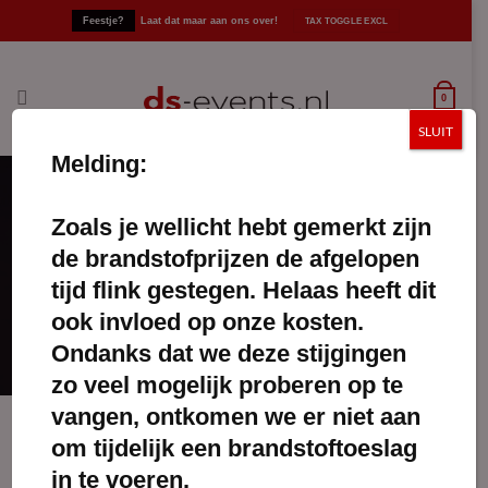
Ga
Feestje?
Laat dat maar aan ons over!
naar
inhoud
0
SLUIT
Melding:
Zoals je wellicht hebt gemerkt zijn
praktische asbak
de brandstofprijzen de afgelopen
FILTERS TOEPASSEN
tijd flink gestegen. Helaas heeft dit
ook invloed op onze kosten.
Ondanks dat we deze stijgingen
zo veel mogelijk proberen op te
vangen, ontkomen we er niet aan
om tijdelijk een brandstoftoeslag
in te voeren.