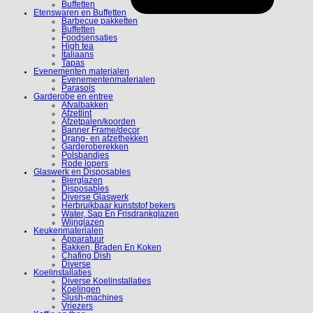
Buffetten
Etenswaren en Buffetten
Barbecue pakketten
Buffetten
Foodsensaties
High tea
Italiaans
Tapas
Evenementen materialen
Evenementenmaterialen
Parasols
Garderobe en entree
Afvalbakken
Afzetlint
Afzetpalen/koorden
Banner Frame/decor
Drang- en afzethekken
Garderoberekken
Polsbandjes
Rode lopers
Glaswerk en Disposables
Bierglazen
Disposables
Diverse Glaswerk
Herbruikbaar kunststof bekers
Water, Sap En Frisdrankglazen
Wijnglazen
Keukenmaterialen
Apparatuur
Bakken, Braden En Koken
Chafing Dish
Diverse
Koelinstallaties
Diverse Koelinstallaties
Koelingen
Slush-machines
Vriezers