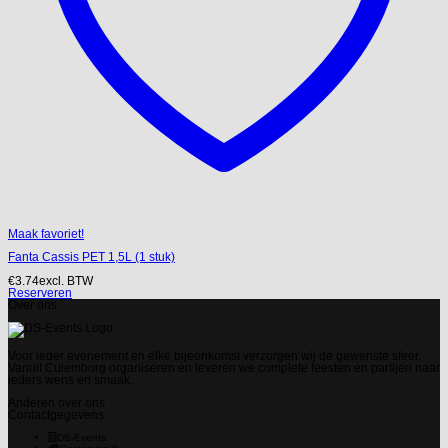
Maak favoriet!
Fanta Cassis PET 1,5L (1 stuk)
€
3.74
excl. BTW
Reserveren
Over ons
Voor ieder evenement en elke bijeenkomst verzorgen wij de gewenste sfeer.
Vanuit Culemborg organiseren en leveren we complete feesten en partijen naar
ieders wens en smaak.
Anderen over ons
Contactgegevens
DS-Events