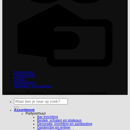
Partyverhuur
Evenementen
Contact
Privacybeleid
Algemene Voorwaarden
Eigendom van
DS-Events
| © 2026 | Gemaakt door
Jordie Nijhuis
Zoeken
naar:
Assortiment
Partyverhuur
Bar Inrichting
Bestek, schalen en plateaus
Decoratie, inrichting en aankleding
Garderobe en entree