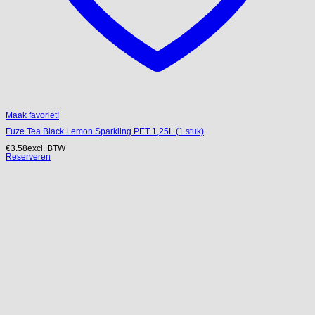
Maak favoriet!
Fuze Tea Black Lemon Sparkling PET 1,25L (1 stuk)
€
3.58
excl. BTW
Reserveren