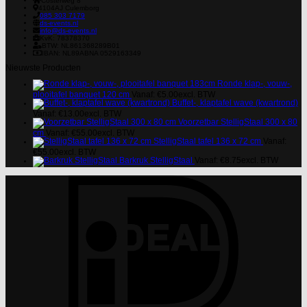
Costerweg 8
4104AJ
Culemborg
085 303 7179
ds-events.nl
info@ds-events.nl
KvK: 78378370
BTW: NL861368289B01
IBAN: NL89ABNA 0529163349
Nieuwste Producten
Ronde klap-, vouw-,
plooitafel banquet 120 cm
Vanaf:
€
5.00
excl. BTW
Buffet-, klaptafel wave (kwartrond)
Vanaf:
€
13.00
excl. BTW
Voorzetbar StelligStaal 300 x 80
cm
Vanaf:
€
55.00
excl. BTW
StelligStaal tafel 136 x 72 cm
Vanaf:
€
55.00
excl. BTW
Barkruk StelligStaal
Vanaf:
€
8.75
excl. BTW