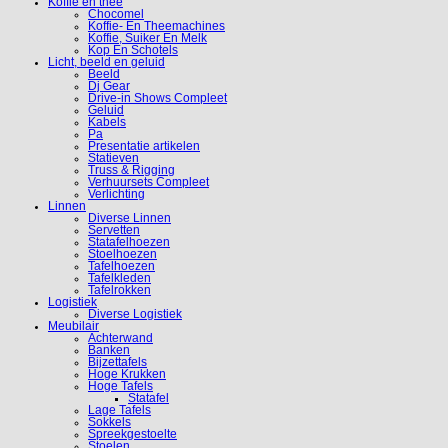
Koffie en thee
Chocomel
Koffie- En Theemachines
Koffie, Suiker En Melk
Kop En Schotels
Licht, beeld en geluid
Beeld
Dj Gear
Drive-in Shows Compleet
Geluid
Kabels
Pa
Presentatie artikelen
Statieven
Truss & Rigging
Verhuursets Compleet
Verlichting
Linnen
Diverse Linnen
Servetten
Statafelhoezen
Stoelhoezen
Tafelhoezen
Tafelkleden
Tafelrokken
Logistiek
Diverse Logistiek
Meubilair
Achterwand
Banken
Bijzettafels
Hoge Krukken
Hoge Tafels
Statafel
Lage Tafels
Sokkels
Spreekgestoelte
Stoelen