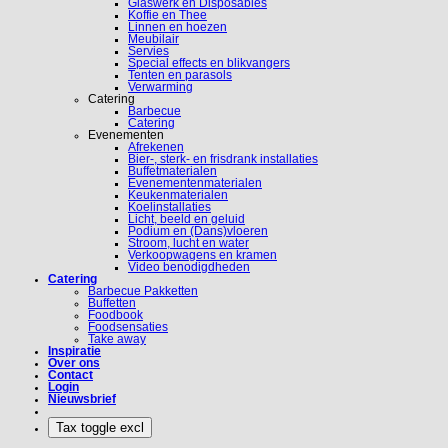
Glaswerk en Disposables
Koffie en Thee
Linnen en hoezen
Meubilair
Servies
Special effects en blikvangers
Tenten en parasols
Verwarming
Catering
Barbecue
Catering
Evenementen
Afrekenen
Bier-, sterk- en frisdrank installaties
Buffetmaterialen
Evenementenmaterialen
Keukenmaterialen
Koelinstallaties
Licht, beeld en geluid
Podium en (Dans)vloeren
Stroom, lucht en water
Verkoopwagens en kramen
Video benodigdheden
Catering
Barbecue Pakketten
Buffetten
Foodbook
Foodsensaties
Take away
Inspiratie
Over ons
Contact
Login
Nieuwsbrief