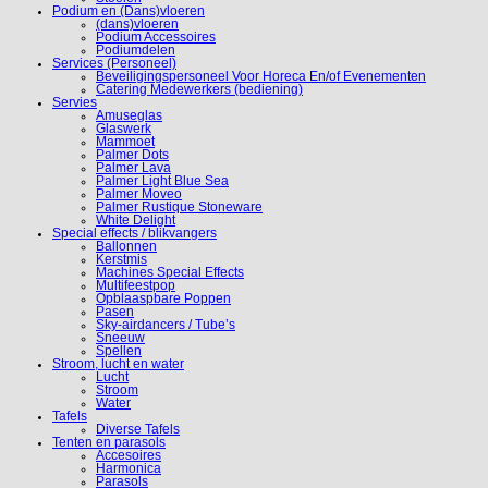
Podium en (Dans)vloeren
(dans)vloeren
Podium Accessoires
Podiumdelen
Services (Personeel)
Beveiligingspersoneel Voor Horeca En/of Evenementen
Catering Medewerkers (bediening)
Servies
Amuseglas
Glaswerk
Mammoet
Palmer Dots
Palmer Lava
Palmer Light Blue Sea
Palmer Moveo
Palmer Rustique Stoneware
White Delight
Special effects / blikvangers
Ballonnen
Kerstmis
Machines Special Effects
Multifeestpop
Opblaaspbare Poppen
Pasen
Sky-airdancers / Tube’s
Sneeuw
Spellen
Stroom, lucht en water
Lucht
Stroom
Water
Tafels
Diverse Tafels
Tenten en parasols
Accesoires
Harmonica
Parasols