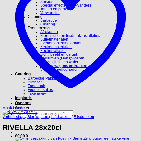
Servies
Special effects en blikvangers
Tenten en parasols
Verwarming
Catering
Barbecue
Catering
Evenementen
Afrekenen
Bier-, sterk- en frisdrank installaties
Buffetmaterialen
Evenementenmaterialen
Keukenmaterialen
Koelinstallaties
Licht, beeld en geluid
Podium en (Dans)vloeren
Stroom, lucht en water
Verkoopwagens en kramen
Video benodigdheden
Catering
Barbecue Pakketten
Buffetten
Foodbook
Foodsensaties
Take away
Inspiratie
Over ons
Maak favoriet!
Contact
Zoeken
naar:
Verhuurshop
/
Bier, wijn en (fris)dranken
/
Frisdranken
RIVELLA 28x20cl
€
0.00
0