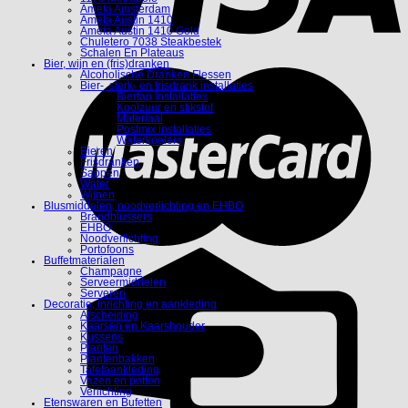
Amefa Amsterdam
Amefa Austin 1410
Amefa Austin 1410 Gold
Chuletero 7038 Steakbestek
Schalen En Plateaus
Bier, wijn en (fris)dranken
Alcoholische Dranken Flessen
Bier-, sterk- en frisdrank installaties
Biertap installaties
Koolzuur en stikstof
Materiaal
Postmix installaties
Waterkoelers
Bieren
Frisdranken
Sappen
Water
Wijnen
Blusmiddelen, noodverlichting en EHBO
Brandblussers
EHBO
Noodverlichting
Portofoons
Buffetmaterialen
Champagne
Serveermiddelen
Serveren
Decoratie, inrichting en aankleding
Afscheiding
Kaarsen en Kaarshouder
Kussens
Planten
Plantenbakken
Tafelaankleding
Vazen en potten
Verlichting
Etenswaren en Bufetten