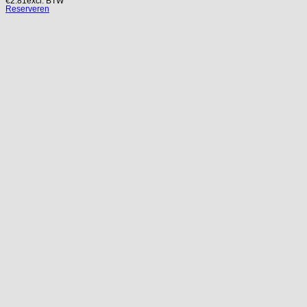
€
2.81
excl. BTW
Reserveren