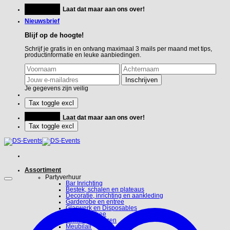
Ga
Feestje?
Laat dat maar aan ons over!
naar
inhoud
Nieuwsbrief
Blijf op de hoogte!
Schrijf je gratis in en ontvang maximaal 3 mails per maand met tips,
productinformatie en leuke aanbiedingen.
Je gegevens zijn veilig
Feestje?
Laat dat maar aan ons over!
Assortiment
Partyverhuur
Bar Inrichting
Bestek, schalen en plateaus
Decoratie, inrichting en aankleding
Garderobe en entree
Glaswerk en Disposables
Koffie en Thee
Linnen en hoezen
Meubilair