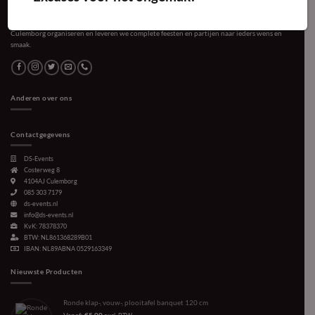
Voor ieder evenement en elke bijeenkomst verzorgen wij de gewenste sfeer. Vanuit
Culemborg organiseren en leveren we complete feesten en partijen naar ieders wens en
smaak.
Anderen over ons
Contactgegevens
DS-Events
Costerweg 8
4104AJ
Culemborg
085 303 7179
ds-events.nl
info@ds-events.nl
KvK: 78378370
BTW: NL861368289B01
IBAN: NL89ABNA 0529163349
Nieuwste Producten
Ronde klap-, vouw-, plooitafel banquet 120 cm