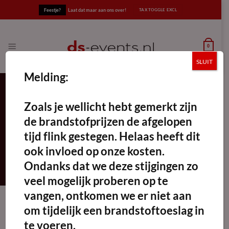
Ga
Feestje?
Laat dat maar aan ons over!
naar
inhoud
0
SLUIT
Melding:
Zoals je wellicht hebt gemerkt zijn
propaangas wok
de brandstofprijzen de afgelopen
FILTERS TOEPASSEN
tijd flink gestegen. Helaas heeft dit
ook invloed op onze kosten.
Ondanks dat we deze stijgingen zo
veel mogelijk proberen op te
vangen, ontkomen we er niet aan
om tijdelijk een brandstoftoeslag in
te voeren.