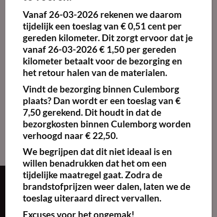
Vanaf
26-03-2026
rekenen we daarom
Maak
favoriet!
tijdelijk een toeslag van
€ 0,51 cent per
gereden kilometer.
Dit zorgt ervoor dat je
vanaf 26-03-2026 € 1,50 per gereden
kilometer betaalt voor de bezorging en
het retour halen van de materialen.
Wokbrander
€
35.00
excl. BTW
Vindt de bezorging binnen Culemborg
plaats? Dan wordt er een toeslag van €
Kies
7,50 gerekend. Dit houdt in dat de
huurperiode
bezorgkosten binnen Culemborg worden
verhoogd naar € 22,50.
We begrijpen dat dit niet ideaal is en
willen benadrukken dat het om een
tijdelijke maatregel gaat. Zodra de
brandstofprijzen weer dalen, laten we de
Over ons
toeslag uiteraard direct vervallen.
Excuses voor het ongemak!