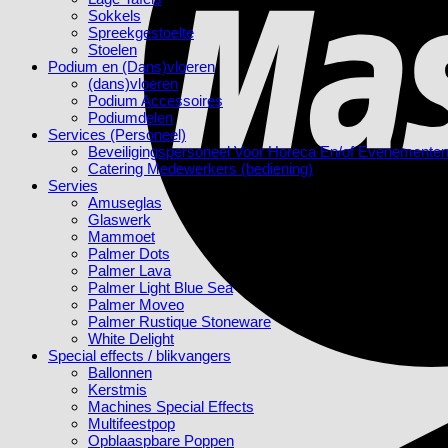
Sokkels
Spreekgestoelte
Stoelen
Podium en (Dans)vloeren
(dans)vloeren
Podium Accessoires
Podiumdelen
Services (Personeel)
Beveiligingspersoneel Voor Horeca En/of Evenemente
Catering Medewerkers (bediening)
Servies
Amuseglas
Glaswerk
Mammoet
Palmer Dots
Palmer Lava
Palmer Light Blue Sea
Palmer Moveo
Palmer Rustique Stoneware
White Delight
Special effects / blikvangers
Ballonnen
Kerstmis
Machines Special Effects
Multifeestpop
Opblaaspbare Poppen