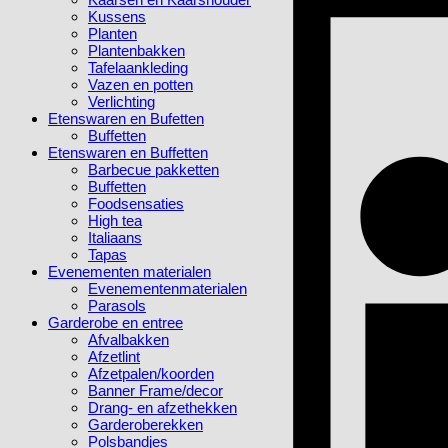
Kussens
Planten
Plantenbakken
Tafelaankleding
Vazen en potten
Verlichting
Etenswaren en Bufetten
Buffetten
Etenswaren en Buffetten
Barbecue pakketten
Buffetten
Foodsensaties
High tea
Italiaans
Tapas
Evenementen materialen
Evenementenmaterialen
Parasols
Garderobe en entree
Afvalbakken
Afzetlint
Afzetpalen/koorden
Banner Frame/decor
Drang- en afzethekken
Garderoberekken
Polsbandjes