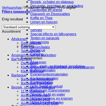
Bestek, schalen en plateaus
Decoratie, inrichting en aankleding
Verhuurshop
/
Producten getagged “RVS uitgifte”
Garderobe en entree
Filters toepassen
Glaswerk en Disposables
Koffie en Thee
Enig resultaat
Linnen en hoezen
Meubilair
Servies
Assortiment
Special effects en blikvangers
Tenten en parasols
Afrekenen
Verwarming
Geld detectie
Catering
Geld kluisjes/lades
Barbecue
Telmachines
Catering
Arrangementen en pakketten
Evenementen
Bar Inrichting
Afrekenen
Dienbladen
Bier-, sterk- en frisdrank installaties
Klaptoonbanken, klapbuffetten en voorzetbarren
Buffetmaterialen
Klein Materiaal
Evenementenmaterialen
Barbeque
Keukenmaterialen
Barbeque Apparatuur
Koelinstallaties
Barbeque Pakketten
Licht, beeld en geluid
Bestek, schalen en plateaus
Podium en (Dans)vloeren
1170 Metropole
Stroom, lucht en water
Amefa Amsterdam
Verkoopwagens en kramen
Amefa Austin 1410
Video benodigdheden
Amefa Austin 1410 Gold