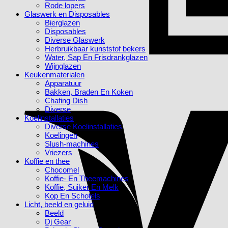
Rode lopers
Glaswerk en Disposables
Bierglazen
Disposables
Diverse Glaswerk
Herbruikbaar kunststof bekers
Water, Sap En Frisdrankglazen
Wijnglazen
Keukenmaterialen
Apparatuur
Bakken, Braden En Koken
Chafing Dish
Diverse
Koelinstallaties
Diverse Koelinstallaties
Koelingen
Slush-machines
Vriezers
Koffie en thee
Chocomel
Koffie- En Theemachines
Koffie, Suiker En Melk
Kop En Schotels
Licht, beeld en geluid
Beeld
Dj Gear