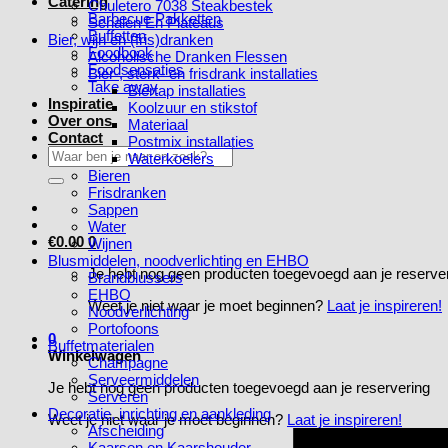
Catering
Chuletero 7038 Steakbestek
Barbecue Pakketten
Schalen En Plateaus
Buffetten
Bier, wijn en (fris)dranken
Foodbook
Alcoholische Dranken Flessen
Foodsensaties
Bier-, sterk- en frisdrank installaties
Take away
Biertap installaties
Inspiratie
Koolzuur en stikstof
Over ons
Materiaal
Contact
Postmix installaties
Zoeken
Waterkoelers
naar:
Bieren
Frisdranken
Sappen
Water
€
0.00
0
Wijnen
Blusmiddelen, noodverlichting en EHBO
Je hebt nog geen producten toegevoegd aan je reserve
Brandblussers
EHBO
Weet je niet waar je moet beginnen?
Laat je inspireren!
Noodverlichting
Portofoons
0
Buffetmaterialen
Winkelwagen
Champagne
Serveermiddelen
Je hebt nog geen producten toegevoegd aan je reservering
Serveren
Decoratie, inrichting en aankleding
Weet je niet waar je moet beginnen?
Laat je inspireren!
Afscheiding
Kaarsen en Kaarshouder