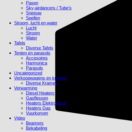
Pasen
Sky-airdancers / Tube’s
Sneeuw
Spellen
Stroom, lucht en water
Lucht
Stroom
Water
Tafels
Diverse Tafels
Tenten en parasols
Accesoires
Harmonica
Parasols
Uncategorized
Verkoopwagens en kramen
Diverse Kramen
Verwarming
Diesel Heaters
Gasflessen
Heaters Elektronisch
Heaters Gas
Vuurkorven
Video
Beamers
Bekabeling