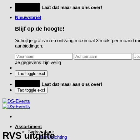
Ga
Feestje?
Laat dat maar aan ons over!
naar
Nieuwsbrief
inhoud
Blijf op de hoogte!
Schrijf je gratis in en ontvang maximaal 3 mails per maand me
aanbiedingen.
Je gegevens zijn veilig
Feestje?
Laat dat maar aan ons over!
Assortiment
Partyverhuur
RVS uitgifte
Bar Inrichting