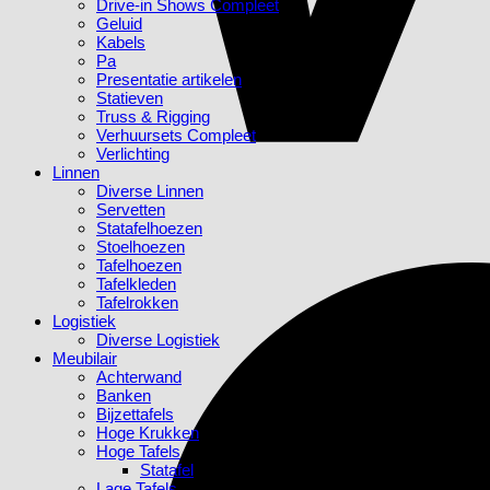
Drive-in Shows Compleet
Geluid
Kabels
Pa
Presentatie artikelen
Statieven
Truss & Rigging
Verhuursets Compleet
Verlichting
Linnen
Diverse Linnen
Servetten
Statafelhoezen
Stoelhoezen
Tafelhoezen
Tafelkleden
Tafelrokken
Logistiek
Diverse Logistiek
Meubilair
Achterwand
Banken
Bijzettafels
Hoge Krukken
Hoge Tafels
Statafel
Lage Tafels