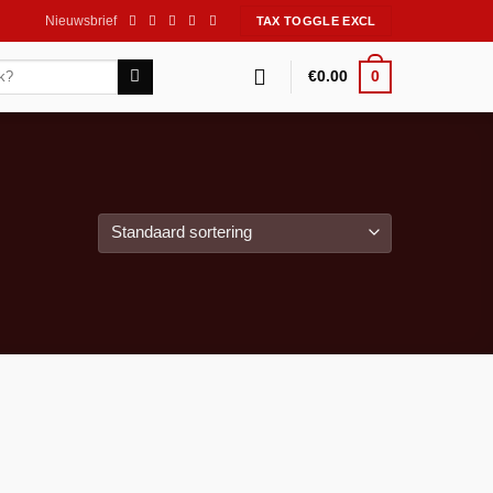
Nieuwsbrief
0
€
0.00