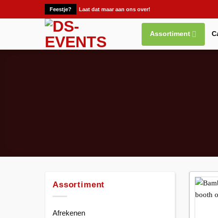
Ga
Feestje?
Laat dat maar aan ons over!
naar
inhoud
Assortiment
C
Assortiment
Afrekenen