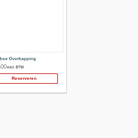
Maak
favoriet!
boe Overkapping
.00
excl. BTW
Reserveren