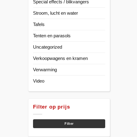
Special effects / blikvangers
Stroom, lucht en water
Tafels
Tenten en parasols
Uncategorized
Verkoopwagens en kramen
Verwarming
Video
Filter op prijs
Min.
Max.
prijs
prijs
Filter