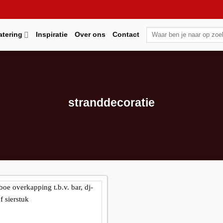
Zoeken
atering
Inspiratie
Over ons
Contact
naar:
stranddecoratie