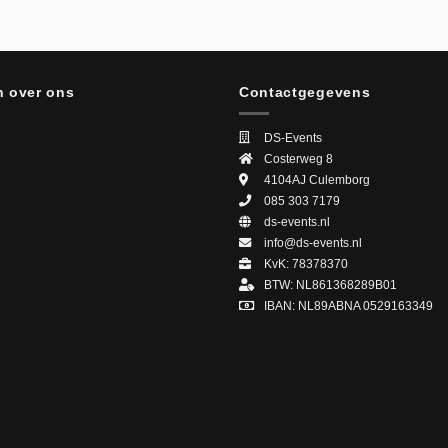
 over ons
Contactgegevens
DS-Events
Costerweg 8
4104AJ
Culemborg
085 303 7179
ds-events.nl
info@ds-events.nl
KvK: 78378370
BTW: NL861368289B01
IBAN: NL89ABNA 0529163349