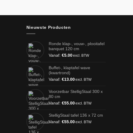
Nieuwste Producten
Ronde klap-, vouw-, plooitafel
banquet 120 cm
Vanaf:
€
5.00
excl. BTW
Buffet-, klaptafel wave
(kwartrond)
Vanaf:
€
13.00
excl. BTW
Voorzetbar StelligStaal 300 x
80 cm
Vanaf:
€
55.00
excl. BTW
StelligStaal tafel 136 x 72 cm
Vanaf:
€
55.00
excl. BTW