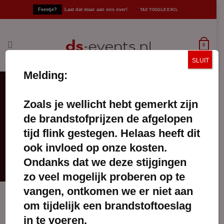
Ga
Feestje?
Laat dat maar aan ons over!
naar
inhoud
0
SLUIT
Melding:
Zoals je wellicht hebt gemerkt zijn
vaatwassen
de brandstofprijzen de afgelopen
FILTERS TOEPASSEN
tijd flink gestegen. Helaas heeft dit
ook invloed op onze kosten.
Ondanks dat we deze stijgingen
zo veel mogelijk proberen op te
vangen, ontkomen we er niet aan
om tijdelijk een brandstoftoeslag
in te voeren.