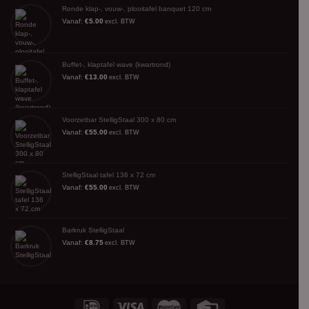
Ronde klap-, vouw-, plooitafel banquet 120 cm
Vanaf:
€
5.00
excl. BTW
Buffet-, klaptafel wave (kwartrond)
Vanaf:
€
13.00
excl. BTW
Voorzetbar StelligStaal 300 x 80 cm
Vanaf:
€
55.00
excl. BTW
StelligStaal tafel 136 x 72 cm
Vanaf:
€
55.00
excl. BTW
Barkruk StelligStaal
Vanaf:
€
8.75
excl. BTW