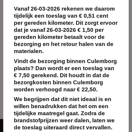
Vanaf
26-03-2026
rekenen we daarom
Maak
Maak
favoriet!
favoriet!
tijdelijk een toeslag van
€ 0,51 cent
per gereden kilometer.
Dit zorgt ervoor
dat je vanaf 26-03-2026 € 1,50 per
gereden kilometer betaalt voor de
bezorging en het retour halen van de
Vaatwasmachine
Vaatwasser
voorlader
doorschuif met
materialen.
spoel- en
afvoertafel
Vindt de bezorging binnen Culemborg
€
95.00
€
275.00
Vanaf:
Vanaf:
excl.
excl.
plaats? Dan wordt er een toeslag van
BTW
BTW
€ 7,50 gerekend. Dit houdt in dat de
bezorgkosten binnen Culemborg
Kies
Kies
worden verhoogd naar € 22,50.
huurperiode
huurperiode
We begrijpen dat dit niet ideaal is en
willen benadrukken dat het om een
tijdelijke maatregel gaat. Zodra de
brandstofprijzen weer dalen, laten we
de toeslag uiteraard direct vervallen.
Over ons