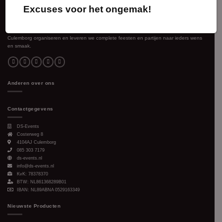
Excuses voor het ongemak!
Voor ieder evenement en elke bijeenkomst verzorgen wij de gewenste sfeer. Vanuit
Culemborg organiseren en leveren we complete feesten en partijen naar ieders wens
en smaak.
Anderen over ons
Contactgegevens
DS-Events
Costerweg 8
4104AJ
Culemborg
085 303 7179
ds-events.nl
info@ds-events.nl
KvK: 78378370
BTW: NL861368289B01
IBAN: NL89ABNA 0529163349
Nieuwste Producten