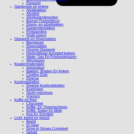
Parasols
Garderobe en entree
Afvalbakken
Afzetlint
Afzetpalen/koorden
Banner Frame/decor
Drang- en afzethekken
Garderoberekken
Polsbandjes
Rode lopers
Glaswerk en Disposables
Bierglazen
Disposables
Diverse Glaswerk
Herbruikbaar kunststof bekers
Water, Sap En Frisdrankglazen
Wijnglazen
Keukenmaterialen
Apparatuur
Bakken, Braden En Koken
Chafing Dish
Diverse
Koelinstallaties
Diverse Koelinstallaties
Koelingen
Slush-machines
Vriezers
Koffie en thee
Chocomel
Koffie- En Theemachines
Koffie, Suiker En Melk
Kop En Schotels
Licht, beeld en geluid
Beeld
Dj Gear
Drive-in Shows Compleet
Geluid