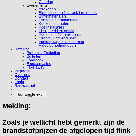
Catering
Evenementen
Afrekenen
Bier-, sterk- en frisdrank installaties
Buffetmaterialen
Evenementenmaterialen
Keukenmaterialen
Koelinstallaties
Licht, beeld en geluid
Podium en (Dans)vloeren
Stroom, lucht en water
Verkoopwagens en kramen
Video benodigdheden
Catering
Barbecue Pakketten
Buffetten
Foodbook
Foodsensaties
Take away
Inspiratie
Over ons
Contact
Login
Nieuwsbrief
Melding:
Zoals je wellicht hebt gemerkt zijn de
brandstofprijzen de afgelopen tijd flink