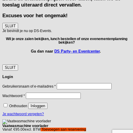
toeslag uiteraard direct vervallen.
Excuses voor het ongemak!
SLUIT
Je bevindt je nu op DS-Events.
Wil je onze zalen bekijken, lunch bestellen of onze evenementenplanning
bekijken?
Ga dan naar
DS Party- en Eventcenter
.
SLUIT
Login
Vereist
Gebruikersnaam of e-mailadres
*
Vereist
Wachtwoord
*
Inloggen
Onthouden
Je wachtwoord vergeten?
Vaatwasmachine voorlader
Vanaf:
€
95.00
excl. BTW
Toevoegen aan reservering