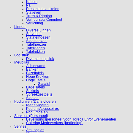
Kabels
Pa
Presentatie artikelen
Statieven
Truss & Rigging
Verhuursets Compleet
Verlichting
Linnen
Diverse Linnen
Servetten
Statafelhoezen
Stoelhoezen
Tafelhoezen
Tafelkleden
Tafelrokken
Logistiek
Diverse Logistiek
Meubilair
Achterwand
Banken
Bijzettafels
Hoge Krukken
Hoge Tafels
Statafel
Lage Tafels
Sokkels
Spreekgestoelte
Stoelen
Podium en (Dans)vloeren
(dans)vloeren
Podium Accessoires
Podiumdelen
Services (Personeel)
Beveiligingspersoneel Voor Horeca En/of Evenementen
Catering Medewerkers (bediening)
Servies
Amuseglas