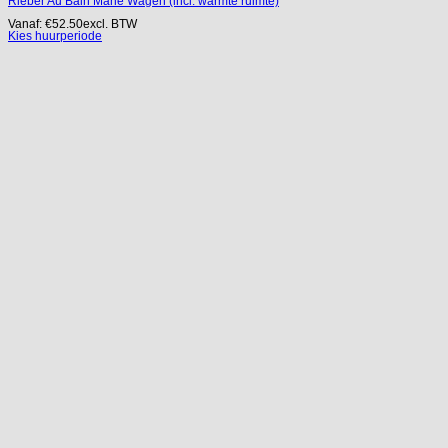
Rieber Au Bain Marie Wagen (incl. warmte ruimte)
Vanaf:
€
52.50
excl. BTW
Kies huurperiode