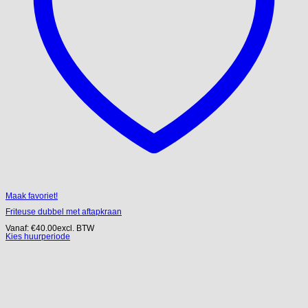
Maak favoriet!
Friteuse dubbel met aftapkraan
Vanaf:
€
40.00
excl. BTW
Kies huurperiode