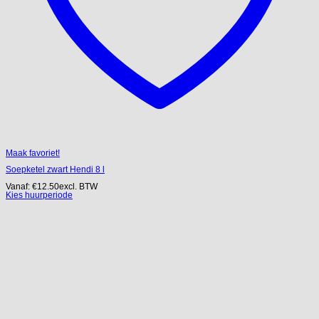
Maak favoriet!
Soepketel zwart Hendi 8 l
Vanaf:
€
12.50
excl. BTW
Kies huurperiode