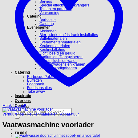
Servies
Special effects en blikvangers
Tenten en parasols
Verwarming
Catering
Barbecue
Catering
Evenementen
Afrekenen
Bier-, sterk- en frisdrank installaties
Buffetmaterialen
Evenementenmaterialen
Keukenmaterialen
Koelinstallaties
Licht, beeld en geluid
Podium en (Dans)vloeren
Stroom, lucht en water
Verkoopwagens en kramen
Video benodigdheden
Catering
Barbecue Pakketten
Buffetten
Foodbook
Foodsensaties
Take away
Inspiratie
Over ons
Maak favoriet!
Contact
Zoeken
naar:
Verhuurshop
/
Keukenmaterialen
/
Apparatuur
Vaatwasmachine voorlader
€
0.00
0