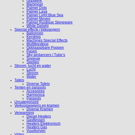
Glaswerk
Mammoet
Palmer Dots
Palmer Lava
Palmer Light Blue Sea
Palmer Moveo
Palmer Rustique Stoneware
White Delight
Special effects / blikvangers
Ballonnen
Kerstmis
Machines Special Effects
Multifeestpop
Opblaaspbare Poppen
Pasen
Sky-airdancers / Tube’s
Sneeuw
Spellen
Stroom, lucht en water
Lucht
Stroom
Water
Tafels
Diverse Tafels
Tenten en parasols
Accesoires
Harmonica
Parasols
Uncategorized
Verkoopwagens en kramen
Diverse Kramen
Verwarming
Diesel Heaters
Gasflessen
Heaters Elektronisch
Heaters Gas
Vuurkorven
Video