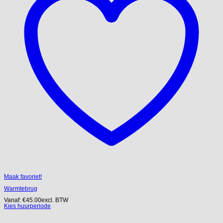
Maak favoriet!
Warmtebrug
Vanaf:
€
45.00
excl. BTW
Kies huurperiode