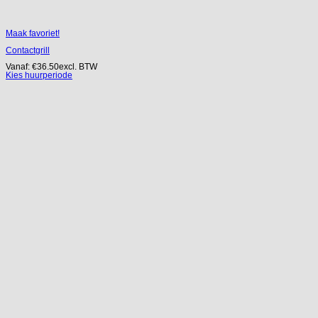
Maak favoriet!
Contactgrill
Vanaf:
€
36.50
excl. BTW
Kies huurperiode