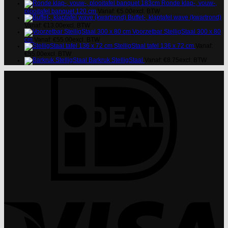
Ronde klap-, vouw-,
plooitafel banquet 120 cm
Vanaf:
€
5.00
excl. BTW
Buffet-, klaptafel wave (kwartrond)
Vanaf:
€
13.00
excl. BTW
Voorzetbar StelligStaal 300 x 80
cm
Vanaf:
€
55.00
excl. BTW
StelligStaal tafel 136 x 72 cm
Vanaf:
€
55.00
excl. BTW
Barkruk StelligStaal
Vanaf:
€
8.75
excl. BTW