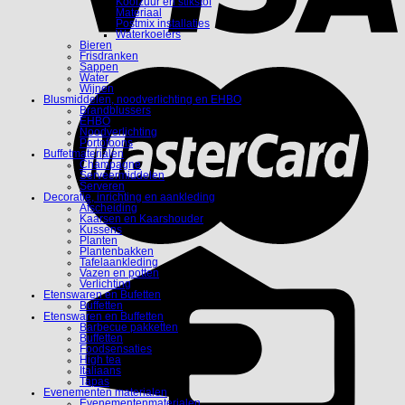
Koolzuur en stikstof
Materiaal
Postmix installaties
Waterkoelers
Bieren
Frisdranken
Sappen
Water
Wijnen
Blusmiddelen, noodverlichting en EHBO
Brandblussers
EHBO
Noodverlichting
Portofoons
Buffetmaterialen
Champagne
Serveermiddelen
Serveren
Decoratie, inrichting en aankleding
Afscheiding
Kaarsen en Kaarshouder
Kussens
Planten
Plantenbakken
Tafelaankleding
Vazen en potten
Verlichting
Etenswaren en Bufetten
Buffetten
Etenswaren en Buffetten
Barbecue pakketten
Buffetten
Foodsensaties
High tea
Italiaans
Tapas
Evenementen materialen
Evenementenmaterialen