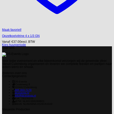
Maak favoriet!
Opzetkoelvitrine 4 x 1/3 GN
Vanaf:
€
37.00
excl. BTW
Kies huurperiode
Over ons
Voor ieder evenement en elke bijeenkomst verzorgen wij de gewenste sfeer.
Vanuit Culemborg organiseren en leveren we complete feesten en partijen naar
ieders wens en smaak.
Anderen over ons
Contactgegevens
DS-Events
Costerweg 8
4104AJ
Culemborg
085 303 7179
ds-events.nl
info@ds-events.nl
KvK: 78378370
BTW: NL861368289B01
IBAN: NL89ABNA 0529163349
Nieuwste Producten