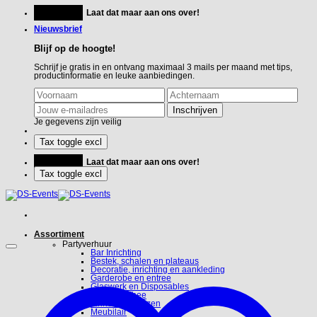
Ga
Feestje?
Laat dat maar aan ons over!
naar
inhoud
Nieuwsbrief
Blijf op de hoogte!
Schrijf je gratis in en ontvang maximaal 3 mails per maand met tips,
productinformatie en leuke aanbiedingen.
Je gegevens zijn veilig
Feestje?
Laat dat maar aan ons over!
Assortiment
Partyverhuur
Bar Inrichting
Bestek, schalen en plateaus
Decoratie, inrichting en aankleding
Garderobe en entree
Glaswerk en Disposables
Koffie en Thee
Linnen en hoezen
Meubilair