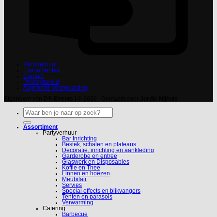
Partyverhuur
Evenementen
Contact
Privacybeleid
Algemene Voorwaarden
Eigendom van
DS-Events
| © 2026 | Gemaakt door
Jordie Nijhuis
Zoeken
naar:
Assortiment
Partyverhuur
Bar Inrichting
Bestek, schalen en plateaus
Decoratie, inrichting en aankleding
Garderobe en entree
Glaswerk en Disposables
Koffie en Thee
Linnen en hoezen
Meubilair
Servies
Special effects en blikvangers
Tenten en parasols
Verwarming
Catering
Barbecue