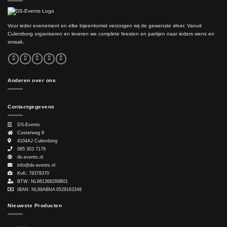
Voor ieder evenement en elke bijeenkomst verzorgen wij de gewenste sfeer. Vanuit
Culemborg organiseren en leveren we complete feesten en partijen naar ieders wens en
smaak.
Anderen over ons
Contactgegevens
DS-Events
Costerweg 8
4104AJ
Culemborg
085 303 7179
ds-events.nl
info@ds-events.nl
KvK: 78378370
BTW: NL861368289B01
IBAN: NL89ABNA 0529163349
Nieuwste Producten