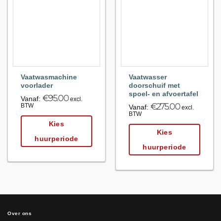
Maak
Maak
favoriet!
favoriet!
Vaatwasmachine
Vaatwasser
voorlader
doorschuif met
spoel- en afvoertafel
€
95.00
Vanaf:
excl.
€
275.00
BTW
Vanaf:
excl.
BTW
Kies
Kies
huurperiode
huurperiode
Over ons