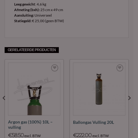
Leeg gewicht
: 4,6 kg
Afmeting (bxh):
25 cm x 49 cm
Aansluiting:
Universeel
Statiegeld:
€ 25,00 (geen BTW)
GERELATEERDE PRODUCTEN
Maak
Maak
favoriet!
favoriet!
Argon gas (100%) 10L –
Ballongas Vulling 20L
vulling
€
58.50
€
222.00
excl. BTW
excl. BTW