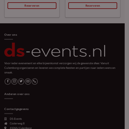
Reserveren
Reserveren
Over ons
Voor ieder evenement en elke bijeenkomst verzorgen wij de gewenste sfeer. Vanuit
Culemborg organiseren en leveren we complete feesten en partijen naar ieders wens en
smaak.
Anderen over ons
Contactgegevens
DS-Events
Costerweg 8
4104AJ
Culemborg