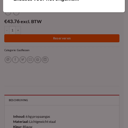
€
43.76
excl. BTW
Benegas Comfort Steel 6kg aantal
Reserveren
Categorie:
Gasflessen
BESCHRIJVING
Inhoud:
6 kg propaangas
Materiaal:
Lichtgewicht staal
Kleur:
Blauw