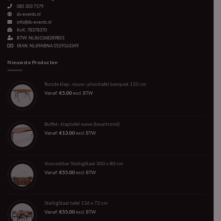
085 303 7179
ds-events.nl
info@ds-events.nl
KvK: 78378370
BTW: NL861368289B01
IBAN: NL89ABNA 0529163349
Nieuwste Producten
Ronde klap-, vouw-, plooitafel banquet 120 cm
Vanaf:
€
5.00
excl. BTW
Buffet-, klaptafel wave (kwartrond)
Vanaf:
€
13.00
excl. BTW
Voorzetbar StelligStaal 300 x 80 cm
Vanaf:
€
55.00
excl. BTW
StelligStaal tafel 136 x 72 cm
Vanaf:
€
55.00
excl. BTW