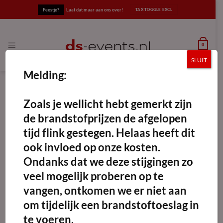
Ga
Feestje?
Laat dat maar aan ons over!
naar
inhoud
0
SLUIT
Melding:
Zoals je wellicht hebt gemerkt zijn
de brandstofprijzen de afgelopen
tijd flink gestegen. Helaas heeft dit
Maak
favoriet!
ook invloed op onze kosten.
Ondanks dat we deze stijgingen zo
veel mogelijk proberen op te
vangen, ontkomen we er niet aan
om tijdelijk een brandstoftoeslag in
te voeren.