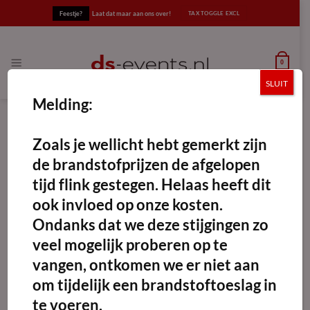
Ga
Feestje?
Laat dat maar aan ons over!
naar
inhoud
0
SLUIT
Melding:
Zoals je wellicht hebt gemerkt zijn
de brandstofprijzen de afgelopen
Benegas Comfort Steel 9,5 kg
tijd flink gestegen. Helaas heeft dit
Maak
favoriet!
ook invloed op onze kosten.
Ondanks dat we deze stijgingen zo
€
53.68
excl. BTW
veel mogelijk proberen op te
Benegas Comfort Steel 9,5 kg aantal
vangen, ontkomen we er niet aan
Reserveren
om tijdelijk een brandstoftoeslag in
Categorie:
Gasflessen
te voeren.