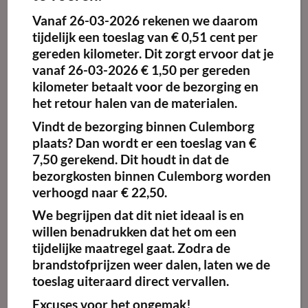
Vanaf
26-03-2026
rekenen we daarom
tijdelijk een toeslag van
€ 0,51 cent per
gereden kilometer.
Dit zorgt ervoor dat je
vanaf 26-03-2026 € 1,50 per gereden
kilometer betaalt voor de bezorging en
het retour halen van de materialen.
BESCHRIJVING
Vindt de bezorging binnen Culemborg
plaats? Dan wordt er een toeslag van €
Inhoud:
9,5 kg propaangas
7,50 gerekend. Dit houdt in dat de
Materiaal:
Lichtgewicht staal
Kleur:
Blauw
bezorgkosten binnen Culemborg worden
Leeg gewicht
: 6,3 kg
verhoogd naar € 22,50.
Afmeting (bxh):
30 cm x 55 cm
Aansluiting:
Universeel
We begrijpen dat dit niet ideaal is en
Statiegeld:
€ 35,00 (geen BTW)
willen benadrukken dat het om een
tijdelijke maatregel gaat. Zodra de
brandstofprijzen weer dalen, laten we de
toeslag uiteraard direct vervallen.
GERELATEERDE PRODUCTEN
Excuses voor het ongemak!