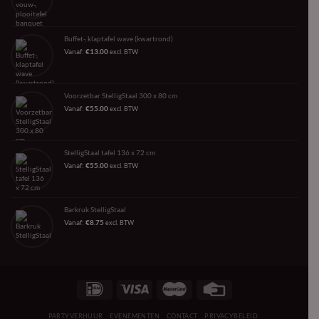
Buffet-, klaptafel wave (kwartrond)
Vanaf:
€
13.00
excl. BTW
Voorzetbar StelligStaal 300 x 80 cm
Vanaf:
€
55.00
excl. BTW
StelligStaal tafel 136 x 72 cm
Vanaf:
€
55.00
excl. BTW
Barkruk StelligStaal
Vanaf:
€
8.75
excl. BTW
PARTYVERHUUR
EVENEMENTEN
CONTACT
PRIVACYBELEID