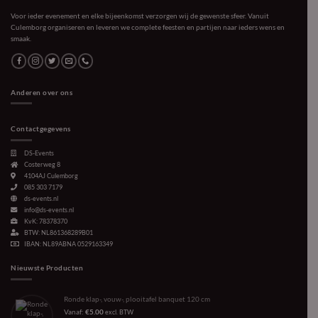
Voor ieder evenement en elke bijeenkomst verzorgen wij de gewenste sfeer. Vanuit
Culemborg organiseren en leveren we complete feesten en partijen naar ieders wens en
smaak.
Anderen over ons
Contactgegevens
DS-Events
Costerweg 8
4104AJ
Culemborg
085 303 7179
ds-events.nl
info@ds-events.nl
KvK: 78378370
BTW: NL861368289B01
IBAN: NL89ABNA 0529163349
Nieuwste Producten
Ronde klap-, vouw-, plooitafel banquet 120 cm
Vanaf:
€
5.00
excl. BTW