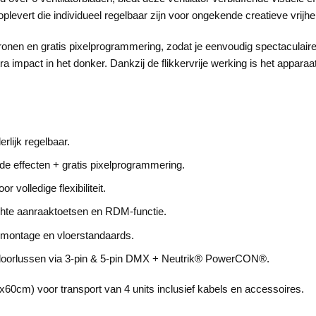
oplevert die individueel regelbaar zijn voor ongekende creatieve vrijhe
tronen en gratis pixelprogrammering, zodat je eenvoudig spectaculair
a impact in het donker. Dankzij de flikkervrije werking is het apparaa
rlijk regelbaar.
 effecten + gratis pixelprogrammering.
r volledige flexibiliteit.
hte aanraaktoetsen en RDM-functie.
smontage en vloerstandaards.
doorlussen via 3-pin & 5-pin DMX + Neutrik® PowerCON®.
60cm) voor transport van 4 units inclusief kabels en accessoires.