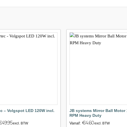
Maak
favoriet!
f
c – Volgspot LED 120W incl.
JB systems Mirror Ball Motor 
RPM Heavy Duty
€
49.95
€
4.60
Vanaf:
excl. BTW
excl. BTW