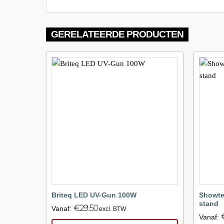
GERELATEERDE PRODUCTEN
Maak
favoriet!
Showte
Briteq LED UV-Gun 100W
stand
€
29.50
Vanaf:
excl. BTW
Vanaf: