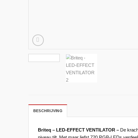
BESCHRIJVING
Briteq – LED-EFFECT VENTILATOR –
De kracht
niveau tilt. Met maar liefst 720 RGB-LEDs verdeeld 