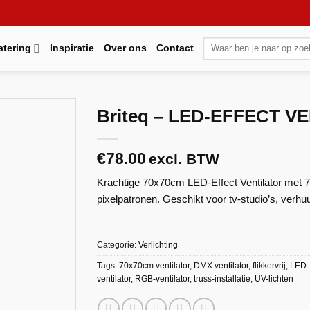
Zoeken
atering
Inspiratie
Over ons
Contact
naar:
Briteq – LED-EFFECT V
€
78.00
excl. BTW
Krachtige 70x70cm LED-Effect Ventilator met
Maak
favoriet!
pixelpatronen. Geschikt voor tv-studio’s, verhuu
Categorie:
Verlichting
Tags:
70x70cm ventilator
,
DMX ventilator
,
flikkervrij
,
LED-E
ventilator
,
RGB-ventilator
,
truss-installatie
,
UV-lichten