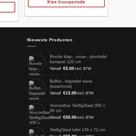
Kies huurperiode
Nieuwste Producten
Ronde klap-, vouw-, plooitafel
banquet 120 cm
Vanaf:
€
5.00
excl. BTW
Buffet-, klaptafel wave
(kwartrond)
Vanaf:
€
13.00
excl. BTW
Voorzetbar StelligStaal 300 x
80 cm
Vanaf:
€
55.00
excl. BTW
StelligStaal tafel 136 x 72 cm