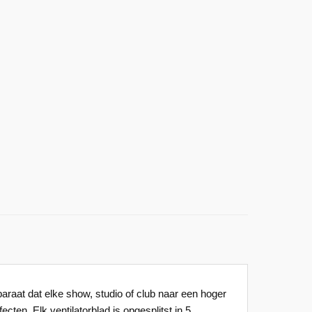
araat dat elke show, studio of club naar een hoger
cten. Elk ventilatorblad is opgesplitst in 5