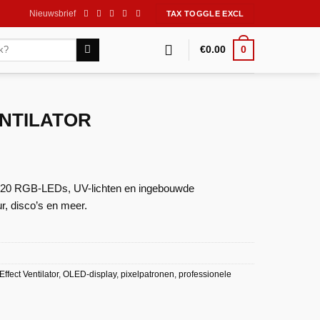
Nieuwsbrief
0
€
0.00
ENTILATOR
 720 RGB-LEDs, UV-lichten en ingebouwde
r, disco’s en meer.
ffect Ventilator
,
OLED-display
,
pixelpatronen
,
professionele