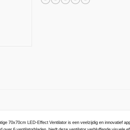
ige 70x70cm LED-Effect Ventilator is een veelzijdig en innovatief app
over 6 ventilatorbladen, biedt deze ventilator verbluffende visuele effe