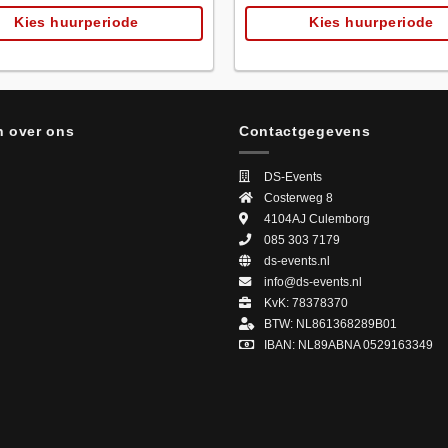
Kies huurperiode
Kies huurperiode
 over ons
Contactgegevens
DS-Events
Costerweg 8
4104AJ
Culemborg
085 303 7179
ds-events.nl
info@ds-events.nl
KvK: 78378370
BTW: NL861368289B01
IBAN: NL89ABNA 0529163349