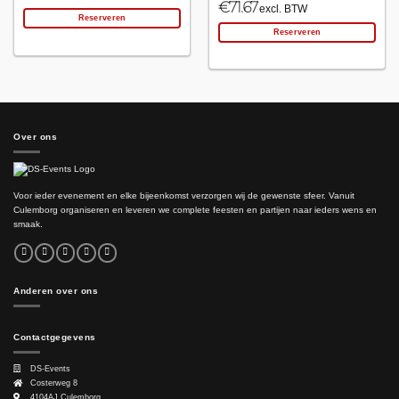
€
71.67
excl. BTW
Reserveren
Reserveren
Over ons
Voor ieder evenement en elke bijeenkomst verzorgen wij de gewenste sfeer. Vanuit
Culemborg organiseren en leveren we complete feesten en partijen naar ieders wens en
smaak.
Anderen over ons
Contactgegevens
DS-Events
Costerweg 8
4104AJ
Culemborg