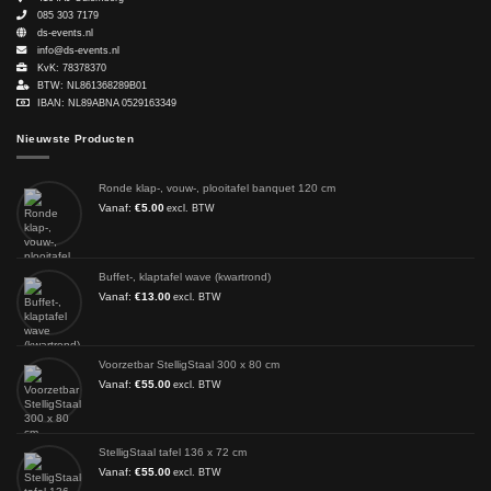
085 303 7179
ds-events.nl
info@ds-events.nl
KvK: 78378370
BTW: NL861368289B01
IBAN: NL89ABNA 0529163349
Nieuwste Producten
Ronde klap-, vouw-, plooitafel banquet 120 cm
Vanaf:
€
5.00
excl. BTW
Buffet-, klaptafel wave (kwartrond)
Vanaf:
€
13.00
excl. BTW
Voorzetbar StelligStaal 300 x 80 cm
Vanaf:
€
55.00
excl. BTW
StelligStaal tafel 136 x 72 cm
Vanaf:
€
55.00
excl. BTW