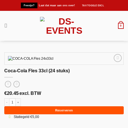
Ga
Feestje?
Laat dat maar aan ons over!
naar
inhoud
0
Coca-Cola Fles 33cl (24 stuks)
Maak
favoriet!
€
20.45
excl. BTW
Coca-Cola Fles 33cl (24 stuks) aantal
Reserveren
Statiegeld €5,00