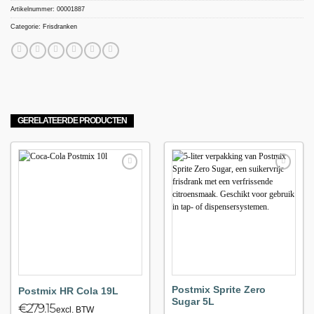
Artikelnummer:
00001887
Categorie:
Frisdranken
GERELATEERDE PRODUCTEN
Maak
Maak
favoriet!
favoriet!
Postmix Sprite Zero
Postmix HR Cola 19L
Sugar 5L
€
279.15
excl. BTW