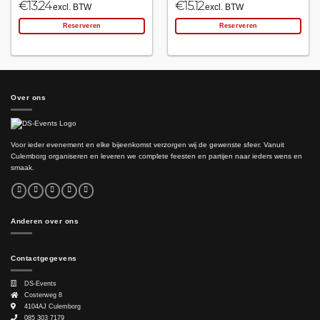
€
13.24
€
15.12
excl. BTW
excl. BTW
Reserveren
Reserveren
Over ons
Voor ieder evenement en elke bijeenkomst verzorgen wij de gewenste sfeer. Vanuit
Culemborg organiseren en leveren we complete feesten en partijen naar ieders wens en
smaak.
Anderen over ons
Contactgegevens
DS-Events
Costerweg 8
4104AJ
Culemborg
085 303 7179