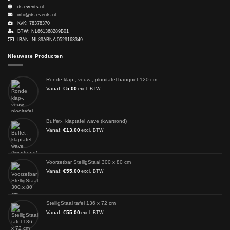
ds-events.nl
info@ds-events.nl
KvK: 78378370
BTW: NL861368289B01
IBAN: NL89ABNA 0529163349
Nieuwste Producten
Ronde klap-, vouw-, plooitafel banquet 120 cm
Vanaf:
€
5.00
excl. BTW
Buffet-, klaptafel wave (kwartrond)
Vanaf:
€
13.00
excl. BTW
Voorzetbar StelligStaal 300 x 80 cm
Vanaf:
€
55.00
excl. BTW
StelligStaal tafel 136 x 72 cm
Vanaf:
€
55.00
excl. BTW