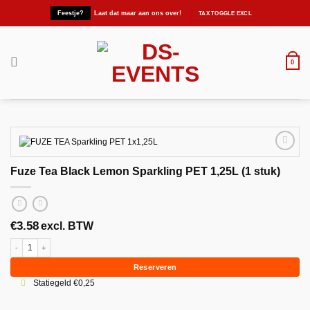
Ga
Feestje?
Laat dat maar aan ons over!
naar
inhoud
0
Fuze Tea Black Lemon Sparkling PET 1,25L (1 stuk)
Maak
favoriet!
€
3.58
excl. BTW
Fuze Tea Black Lemon Sparkling PET 1,25L (1 stuk) aantal
Reserveren
Statiegeld €0,25