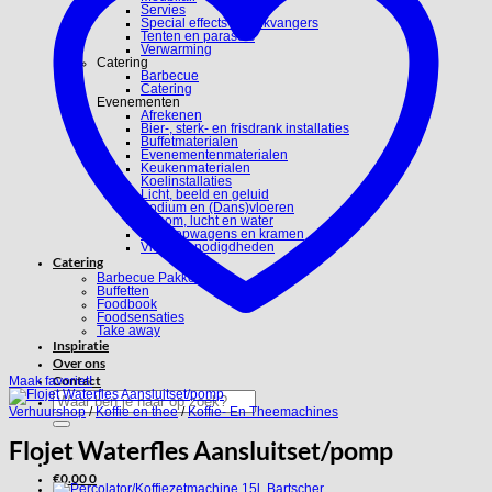
Servies
Special effects en blikvangers
Tenten en parasols
Verwarming
Catering
Barbecue
Catering
Evenementen
Afrekenen
Bier-, sterk- en frisdrank installaties
Buffetmaterialen
Evenementenmaterialen
Keukenmaterialen
Koelinstallaties
Licht, beeld en geluid
Podium en (Dans)vloeren
Stroom, lucht en water
Verkoopwagens en kramen
Video benodigdheden
Catering
Barbecue Pakketten
Buffetten
Foodbook
Foodsensaties
Take away
Inspiratie
Over ons
Contact
Maak favoriet!
Zoeken
naar:
Verhuurshop
/
Koffie en thee
/
Koffie- En Theemachines
Flojet Waterfles Aansluitset/pomp
€
0.00
0