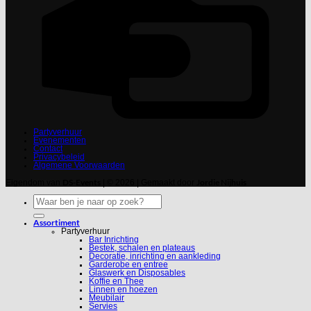
Partyverhuur
Evenementen
Contact
Privacybeleid
Algemene Voorwaarden
DS-Events
Jordie Nijhuis
Eigendom van
| © 2026 | Gemaakt door
Zoeken
naar:
Assortiment
Partyverhuur
Bar Inrichting
Bestek, schalen en plateaus
Decoratie, inrichting en aankleding
Garderobe en entree
Glaswerk en Disposables
Koffie en Thee
Linnen en hoezen
Meubilair
Servies