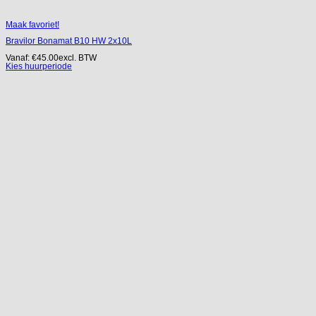
Maak favoriet!
Bravilor Bonamat B10 HW 2x10L
Vanaf:
€
45.00
excl. BTW
Kies huurperiode