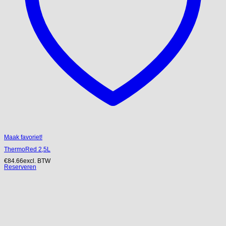
Maak favoriet!
ThermoRed 2,5L
€
84.66
excl. BTW
Reserveren