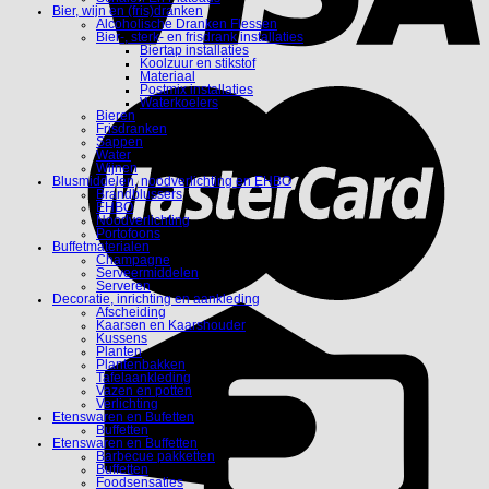
Bier, wijn en (fris)dranken
Alcoholische Dranken Flessen
Bier-, sterk- en frisdrank installaties
Biertap installaties
Koolzuur en stikstof
Materiaal
Postmix installaties
Waterkoelers
Bieren
Frisdranken
Sappen
Water
Wijnen
Blusmiddelen, noodverlichting en EHBO
Brandblussers
EHBO
Noodverlichting
Portofoons
Buffetmaterialen
Champagne
Serveermiddelen
Serveren
Decoratie, inrichting en aankleding
Afscheiding
Kaarsen en Kaarshouder
Kussens
Planten
Plantenbakken
Tafelaankleding
Vazen en potten
Verlichting
Etenswaren en Bufetten
Buffetten
Etenswaren en Buffetten
Barbecue pakketten
Buffetten
Foodsensaties