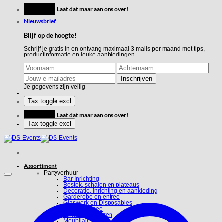
Ga
Feestje?
Laat dat maar aan ons over!
naar
inhoud
Nieuwsbrief
Blijf op de hoogte!
Schrijf je gratis in en ontvang maximaal 3 mails per maand met tips,
productinformatie en leuke aanbiedingen.
Je gegevens zijn veilig
Feestje?
Laat dat maar aan ons over!
Assortiment
Partyverhuur
Bar Inrichting
Bestek, schalen en plateaus
Decoratie, inrichting en aankleding
Garderobe en entree
Glaswerk en Disposables
Koffie en Thee
Linnen en hoezen
Meubilair