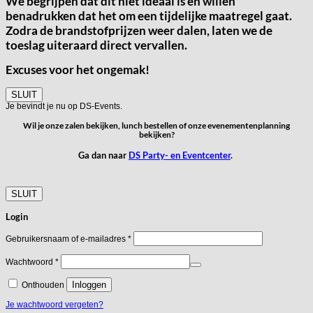
We begrijpen dat dit niet ideaal is en willen
benadrukken dat het om een tijdelijke maatregel gaat.
Zodra de brandstofprijzen weer dalen, laten we de
toeslag uiteraard direct vervallen.
Excuses voor het ongemak!
SLUIT
Je bevindt je nu op DS-Events.
Wil je onze zalen bekijken, lunch bestellen of onze evenementenplanning
bekijken?
Ga dan naar
DS Party- en Eventcenter
.
SLUIT
Login
Vereist
Gebruikersnaam of e-mailadres
*
Vereist
Wachtwoord
*
Inloggen
Onthouden
Je wachtwoord vergeten?