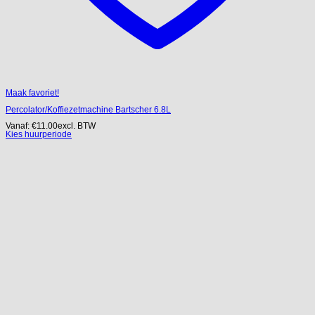
Maak favoriet!
Percolator/Koffiezetmachine Bartscher 6.8L
Vanaf:
€
11.00
excl. BTW
Kies huurperiode