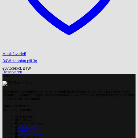
Maak favoriet!
B&W cleaning pill 3g
€
37.53
excl. BTW
Reserveren
Over ons
Voor ieder evenement en elke bijeenkomst verzorgen wij de gewenste sfeer.
Vanuit Culemborg organiseren en leveren we complete feesten en partijen naar
ieders wens en smaak.
Anderen over ons
Contactgegevens
DS-Events
Costerweg 8
4104AJ
Culemborg
085 303 7179
ds-events.nl
info@ds-events.nl
KvK: 78378370