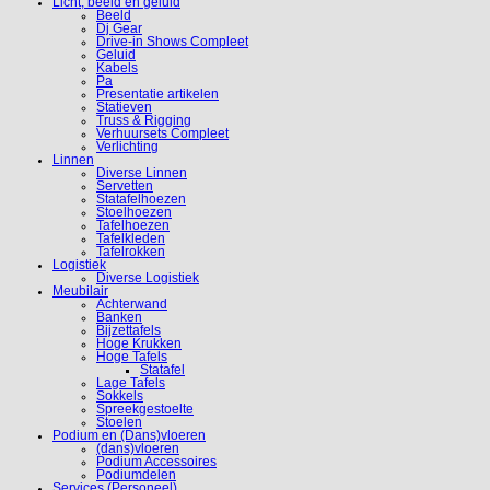
Licht, beeld en geluid
Beeld
Dj Gear
Drive-in Shows Compleet
Geluid
Kabels
Pa
Presentatie artikelen
Statieven
Truss & Rigging
Verhuursets Compleet
Verlichting
Linnen
Diverse Linnen
Servetten
Statafelhoezen
Stoelhoezen
Tafelhoezen
Tafelkleden
Tafelrokken
Logistiek
Diverse Logistiek
Meubilair
Achterwand
Banken
Bijzettafels
Hoge Krukken
Hoge Tafels
Statafel
Lage Tafels
Sokkels
Spreekgestoelte
Stoelen
Podium en (Dans)vloeren
(dans)vloeren
Podium Accessoires
Podiumdelen
Services (Personeel)