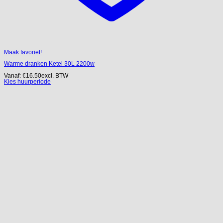
Maak favoriet!
Warme dranken Ketel 30L 2200w
Vanaf:
€
16.50
excl. BTW
Kies huurperiode