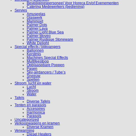
Beveiligingspersoneel Voor Horeca En/of Evenementen
Catering Medewerkers (bediening)
Servies
Amuseglas
Glaswerk
Mammoet
Palmer Dots
Palmer Lava
Palmer Light Blue Sea
Palmer Moveo
Palmer Rustique Stoneware
White Delight
Special effects / blikvangers
Ballonnen
Kerstmis
Machines Special Effects
Multifeestpop
Opblaaspbare Poppen
Pasen
Sky-airdancers / Tube’s
Sneeuw
Spellen
Stroom, lucht en water
Lucht
Stroom
Water
Tafels
Diverse Tafels
Tenten en parasols
Accesoires
Harmonica
Parasols
Uncategorized
Verkoopwagens en kramen
Diverse Kramen
Verwarming
Diesel Heaters