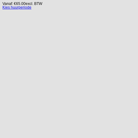
Vanaf:
€
65.00
excl. BTW
Kies huurperiode