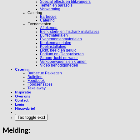
Special effects en blikvangers
Tenten en parasols
Verwarming
Catering
Barbecue
Catering
Evenementen
Afrekenen
Bier-, sterk- en frisdrank installaties
Buffetmaterialen
Evenementenmaterialen
Keukenmaterialen
Koelinstallaties
Licht, beeld en geluid
Podium en (Dans)vloeren
Stroom, lucht en water
Verkoopwagens en kramen
Video benodigdheden
Catering
Barbecue Pakketten
Buffetten
Foodbook
Foodsensaties
Take away
Inspiratie
Over ons
Contact
Login
Nieuwsbrief
Melding: