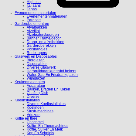
High tea
Italiaans
Tapas
Evenementen materialen
Evenementenmaterialen
Parasols
Garderobe en entree
Afvalbakken
Afzetlint
Afzetpalen/koorden
Banner Frame/decor
Drang- en afzethekken
Garderoberekken
Polsbandjes
Rode lopers
Glaswerk en Disposables
Bierglazen
Disposables
Diverse Glaswerk
Herbruikbaar kunststof bekers
Water, Sap En Frisdrankglazen
Wijnglazen
Keukenmaterialen
Apparatuur
Bakken, Braden En Koken
Chafing Dish
Diverse
Koelinstallaties
Diverse Koelinstallaties
Koelingen
Slush-machines
Vriezers
Koffie en thee
Chocomel
Koffie- En Theemachines
Koffie, Suiker En Melk
Kop En Schotels