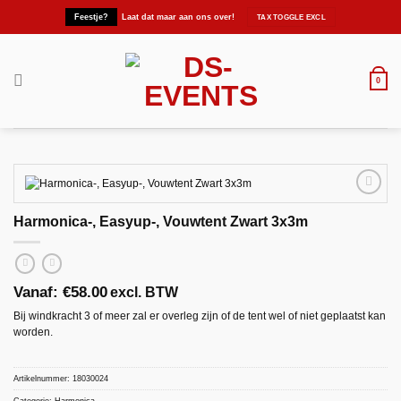
Ga
Feestje?
Laat dat maar aan ons over!
naar
inhoud
0
Harmonica-, Easyup-, Vouwtent Zwart 3x3m
Maak
favoriet!
Vanaf:
€
58.00
excl. BTW
Bij windkracht 3 of meer zal er overleg zijn of de tent wel of niet geplaatst kan
worden.
Artikelnummer:
18030024
Categorie:
Harmonica