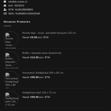
info@ds-events.nl
KvK: 78378370
BTW: NL861368289B01
IBAN: NL89ABNA 0529163349
Nieuwste Producten
Ronde klap-, vouw-, plooitafel banquet 120 cm
Vanaf:
€
5.00
excl. BTW
Buffet-, klaptafel wave (kwartrond)
Vanaf:
€
13.00
excl. BTW
Voorzetbar StelligStaal 300 x 80 cm
Vanaf:
€
55.00
excl. BTW
StelligStaal tafel 136 x 72 cm
Vanaf:
€
55.00
excl. BTW