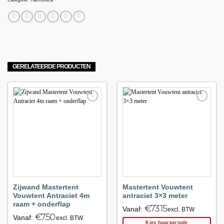
GERELATEERDE PRODUCTEN
Maak
Maak
favoriet!
favoriet!
Zijwand Mastertent
Mastertent Vouwtent
Vouwtent Antraciet 4m
antraciet 3×3 meter
raam + onderflap
€
73.15
Vanaf:
excl. BTW
€
7.50
Vanaf:
excl. BTW
Kies huurperiode