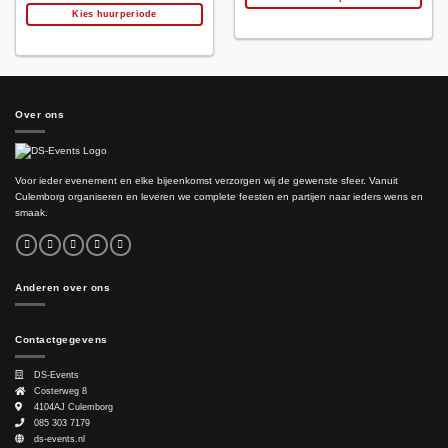
Kies huurperiode
Over ons
Voor ieder evenement en elke bijeenkomst verzorgen wij de gewenste sfeer. Vanuit
Culemborg organiseren en leveren we complete feesten en partijen naar ieders wens en
smaak.
Anderen over ons
Contactgegevens
DS-Events
Costerweg 8
4104AJ
Culemborg
085 303 7179
ds-events.nl