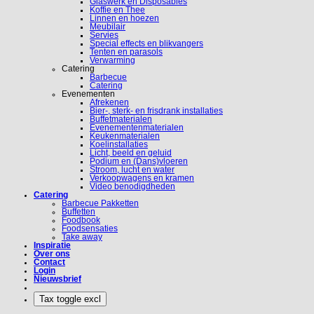
Glaswerk en Disposables
Koffie en Thee
Linnen en hoezen
Meubilair
Servies
Special effects en blikvangers
Tenten en parasols
Verwarming
Catering
Barbecue
Catering
Evenementen
Afrekenen
Bier-, sterk- en frisdrank installaties
Buffetmaterialen
Evenementenmaterialen
Keukenmaterialen
Koelinstallaties
Licht, beeld en geluid
Podium en (Dans)vloeren
Stroom, lucht en water
Verkoopwagens en kramen
Video benodigdheden
Catering
Barbecue Pakketten
Buffetten
Foodbook
Foodsensaties
Take away
Inspiratie
Over ons
Contact
Login
Nieuwsbrief