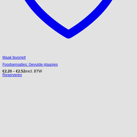
Maak favoriet!
Foodsensaties: Gevulde glaasjes
€
2.20
–
€
2.52
excl. BTW
Reserveren
Dit
product
heeft
meerdere
variaties.
Deze
optie
kan
gekozen
worden
op
de
productpagina