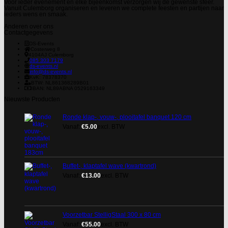
Voor ieder evenement en elke bijeenkomst verzorgen wij de gewenste sfeer.
Vanuit Culemborg organiseren en leveren we complete feesten en partijen naar
ieders wens en smaak.
Anderen over ons
Contactgegevens
DS-Events
Costerweg 8
4104AJ
Culemborg
085 303 7179
ds-events.nl
info@ds-events.nl
KvK: 78378370
BTW: NL861368289B01
IBAN: NL89ABNA 0529163349
Nieuwste Producten
Ronde klap-, vouw-, plooitafel banquet 120 cm
Vanaf:
€
5.00
excl. BTW
Buffet-, klaptafel wave (kwartrond)
Vanaf:
€
13.00
excl. BTW
Voorzetbar StelligStaal 300 x 80 cm
Vanaf:
€
55.00
excl. BTW