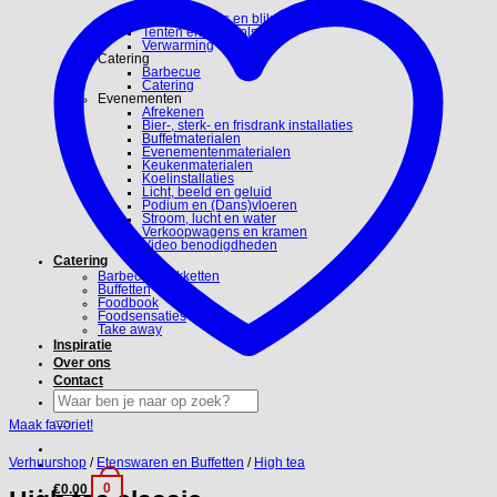
Servies
Special effects en blikvangers
Tenten en parasols
Verwarming
Catering
Barbecue
Catering
Evenementen
Afrekenen
Bier-, sterk- en frisdrank installaties
Buffetmaterialen
Evenementenmaterialen
Keukenmaterialen
Koelinstallaties
Licht, beeld en geluid
Podium en (Dans)vloeren
Stroom, lucht en water
Verkoopwagens en kramen
Video benodigdheden
Catering
Barbecue Pakketten
Buffetten
Foodbook
Foodsensaties
Take away
Inspiratie
Over ons
Contact
Zoeken
naar:
Maak favoriet!
Verhuurshop
/
Etenswaren en Buffetten
/
High tea
0
€
0.00