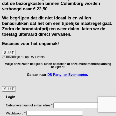
dat de bezorgkosten binnen Culemborg worden
verhoogd naar € 22,50.
We begrijpen dat dit niet ideaal is en willen
benadrukken dat het om een tijdelijke maatregel gaat.
Zodra de brandstofprijzen weer dalen, laten we de
toeslag uiteraard direct vervallen.
Excuses voor het ongemak!
SLUIT
Je bevindt je nu op DS-Events.
Wil je onze zalen bekijken, lunch bestellen of onze evenementenplanning
bekijken?
Ga dan naar
DS Party- en Eventcenter
.
SLUIT
Login
Vereist
Gebruikersnaam of e-mailadres
*
Vereist
Wachtwoord
*