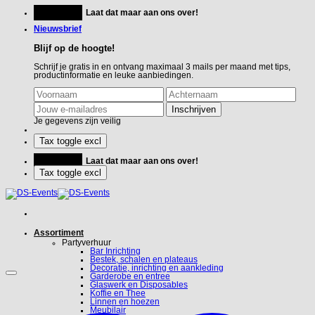
Ga
Feestje?
Laat dat maar aan ons over!
naar
inhoud
Nieuwsbrief
Blijf op de hoogte!
Schrijf je gratis in en ontvang maximaal 3 mails per maand met tips,
productinformatie en leuke aanbiedingen.
Je gegevens zijn veilig
Feestje?
Laat dat maar aan ons over!
Assortiment
Partyverhuur
Bar Inrichting
Bestek, schalen en plateaus
Decoratie, inrichting en aankleding
Garderobe en entree
Glaswerk en Disposables
Koffie en Thee
Linnen en hoezen
Meubilair