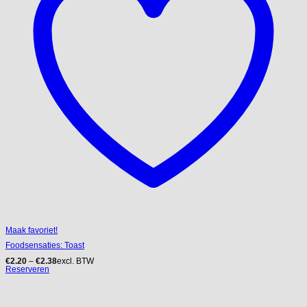
Maak favoriet!
Foodsensaties: Toast
€
2.20
–
€
2.38
excl. BTW
Reserveren
Dit
product
heeft
meerdere