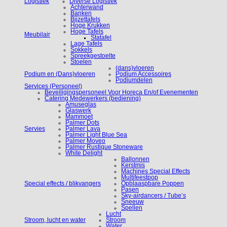
Logistiek
Diverse Logistiek
Achterwand
Banken
Bijzettafels
Hoge Krukken
Hoge Tafels
Meubilair
Statafel
Lage Tafels
Sokkels
Spreekgestoelte
Stoelen
(dans)vloeren
Podium en (Dans)vloeren
Podium Accessoires
Podiumdelen
Services (Personeel)
Beveiligingspersoneel Voor Horeca En/of Evenementen
Catering Medewerkers (bediening)
Amuseglas
Glaswerk
Mammoet
Palmer Dots
Servies
Palmer Lava
Palmer Light Blue Sea
Palmer Moveo
Palmer Rustique Stoneware
White Delight
Ballonnen
Kerstmis
Machines Special Effects
Multifeestpop
Special effects / blikvangers
Opblaaspbare Poppen
Pasen
Sky-airdancers / Tube’s
Sneeuw
Spellen
Lucht
Stroom, lucht en water
Stroom
Water