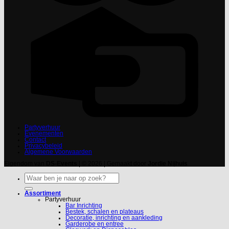
Partyverhuur
Evenementen
Contact
Privacybeleid
Algemene Voorwaarden
Eigendom van
DS-Events
| © 2026 | Gemaakt door
Jordie Nijhuis
Zoeken
naar:
Assortiment
Partyverhuur
Bar Inrichting
Bestek, schalen en plateaus
Decoratie, inrichting en aankleding
Garderobe en entree