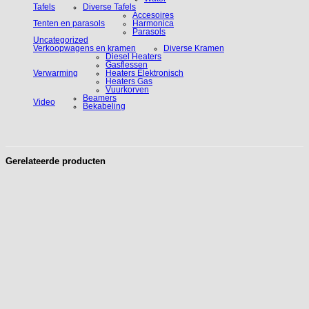
Tafels
Diverse Tafels
Accesoires
Tenten en parasols
Harmonica
Parasols
Uncategorized
Verkoopwagens en kramen
Diverse Kramen
Diesel Heaters
Gasflessen
Verwarming
Heaters Elektronisch
Heaters Gas
Vuurkorven
Beamers
Video
Bekabeling
Gerelateerde producten