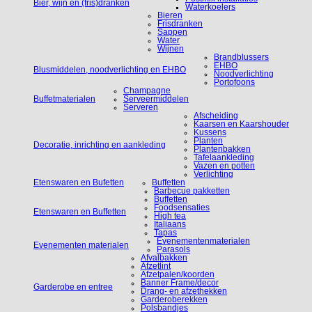
Bier, wijn en (fris)dranken
Waterkoelers
Bieren
Frisdranken
Sappen
Water
Wijnen
Brandblussers
EHBO
Blusmiddelen, noodverlichting en EHBO
Noodverlichting
Portofoons
Champagne
Buffetmaterialen
Serveermiddelen
Serveren
Afscheiding
Kaarsen en Kaarshouder
Kussens
Planten
Decoratie, inrichting en aankleding
Plantenbakken
Tafelaankleding
Vazen en potten
Verlichting
Etenswaren en Bufetten
Buffetten
Barbecue pakketten
Buffetten
Foodsensaties
Etenswaren en Buffetten
High tea
Italiaans
Tapas
Evenementenmaterialen
Evenementen materialen
Parasols
Afvalbakken
Afzetlint
Afzetpalen/koorden
Banner Frame/decor
Garderobe en entree
Drang- en afzethekken
Garderoberekken
Polsbandjes