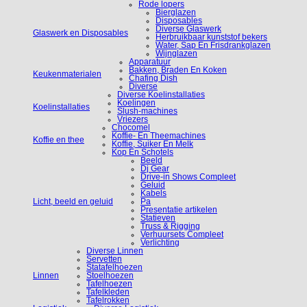
Rode lopers
Bierglazen
Disposables
Diverse Glaswerk
Glaswerk en Disposables
Herbruikbaar kunststof bekers
Water, Sap En Frisdrankglazen
Wijnglazen
Apparatuur
Bakken, Braden En Koken
Keukenmaterialen
Chafing Dish
Diverse
Diverse Koelinstallaties
Koelingen
Koelinstallaties
Slush-machines
Vriezers
Chocomel
Koffie- En Theemachines
Koffie en thee
Koffie, Suiker En Melk
Kop En Schotels
Beeld
Dj Gear
Drive-in Shows Compleet
Geluid
Kabels
Licht, beeld en geluid
Pa
Presentatie artikelen
Statieven
Truss & Rigging
Verhuursets Compleet
Verlichting
Diverse Linnen
Servetten
Statafelhoezen
Linnen
Stoelhoezen
Tafelhoezen
Tafelkleden
Tafelrokken