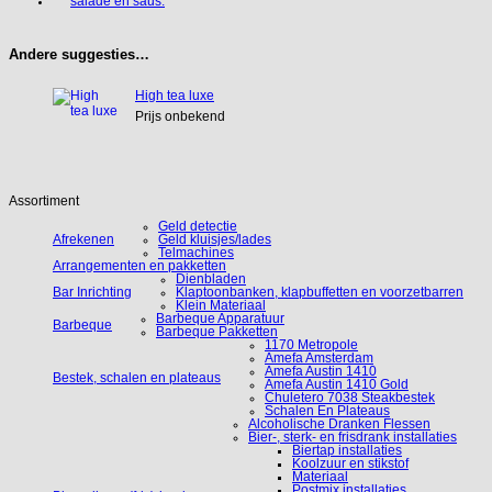
Andere suggesties…
High tea luxe
Prijs onbekend
Assortiment
Geld detectie
Afrekenen
Geld kluisjes/lades
Telmachines
Arrangementen en pakketten
Dienbladen
Bar Inrichting
Klaptoonbanken, klapbuffetten en voorzetbarren
Klein Materiaal
Barbeque Apparatuur
Barbeque
Barbeque Pakketten
1170 Metropole
Amefa Amsterdam
Amefa Austin 1410
Bestek, schalen en plateaus
Amefa Austin 1410 Gold
Chuletero 7038 Steakbestek
Schalen En Plateaus
Alcoholische Dranken Flessen
Bier-, sterk- en frisdrank installaties
Biertap installaties
Koolzuur en stikstof
Materiaal
Postmix installaties