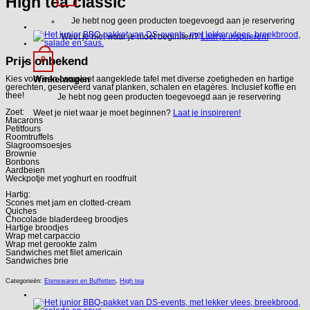
High tea classic
Je hebt nog geen producten toegevoegd aan je reservering
Weet je niet waar je moet beginnen?
Laat je inspireren!
Prijs onbekend
0
Winkelwagen
Kies voor een compleet aangeklede tafel met diverse zoetigheden en hartige
gerechten, geserveerd vanaf planken, schalen en etagères. Inclusief koffie en
thee!
Je hebt nog geen producten toegevoegd aan je reservering
Zoet:
Weet je niet waar je moet beginnen?
Laat je inspireren!
Macarons
Petitfours
Roomtruffels
Slagroomsoesjes
Brownie
Bonbons
Aardbeien
Weckpotje met yoghurt en roodfruit
Hartig:
Scones met jam en clotted-cream
Quiches
Chocolade bladerdeeg broodjes
Hartige broodjes
Wrap met carpaccio
Wrap met gerookte zalm
Sandwiches met filet americain
Sandwiches brie
Categorieën:
Etenswaren en Buffetten
,
High tea