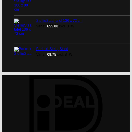
StelligStaal tafel 136 x 72 cm
Vanaf:
€
55.00
excl. BTW
Barkruk StelligStaal
Vanaf:
€
8.75
excl. BTW