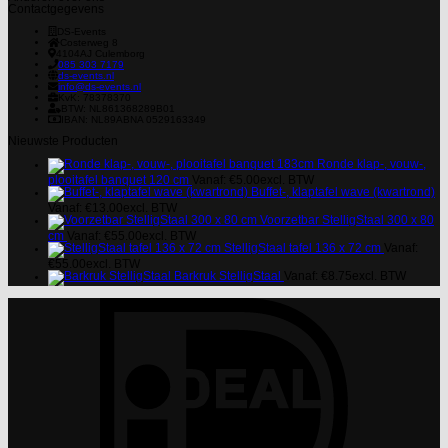
Contactgegevens
DS-Events
Costerweg 8
4104AJ
Culemborg
085 303 7179
ds-events.nl
info@ds-events.nl
KvK: 78378370
BTW: NL861368289B01
IBAN: NL89ABNA 0529163349
Nieuwste Producten
Ronde klap-, vouw-,
plooitafel banquet 120 cm
Vanaf:
€
5.00
excl. BTW
Buffet-, klaptafel wave (kwartrond)
Vanaf:
€
13.00
excl. BTW
Voorzetbar StelligStaal 300 x 80
cm
Vanaf:
€
55.00
excl. BTW
StelligStaal tafel 136 x 72 cm
Vanaf:
€
55.00
excl. BTW
Barkruk StelligStaal
Vanaf:
€
8.75
excl. BTW