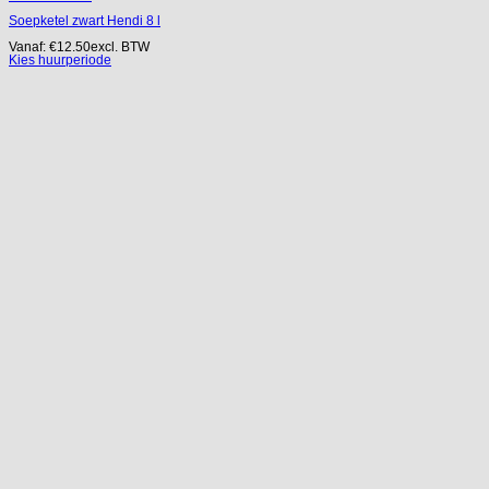
Soepketel zwart Hendi 8 l
Vanaf:
€
12.50
excl. BTW
Kies huurperiode