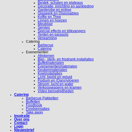
Bestek, schalen en plateaus
Decoratie, inrichting en aankleding
Garderobe en entree
Glaswerk en Disposables
Koffie en Thee
Linnen en hoezen
Meubilair
Servies
Special effects en blikvangers
Tenten en parasols
Verwarming
Catering
Barbecue
Catering
Evenementen
Afrekenen
Bier-, sterk- en frisdrank installaties
Buffetmaterialen
Evenementenmaterialen
Keukenmaterialen
Koelinstallaties
Licht, beeld en geluid
Podium en (Dans)vloeren
Stroom, lucht en water
Verkoopwagens en kramen
Video benodigdheden
Catering
Barbecue Pakketten
Buffetten
Foodbook
Foodsensaties
Take away
Inspiratie
Over ons
Contact
Login
Nieuwsbrief