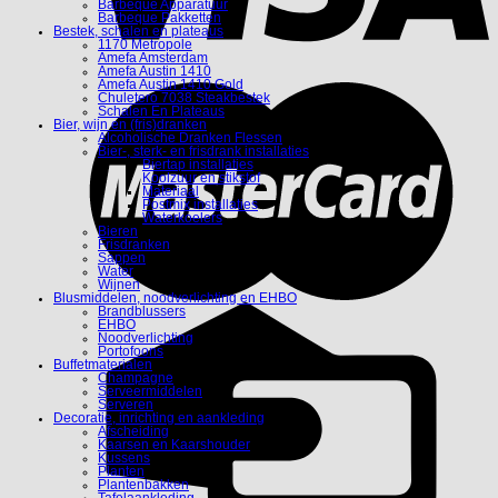
Barbeque Apparatuur
Barbeque Pakketten
Bestek, schalen en plateaus
1170 Metropole
Amefa Amsterdam
Amefa Austin 1410
Amefa Austin 1410 Gold
Chuletero 7038 Steakbestek
Schalen En Plateaus
Bier, wijn en (fris)dranken
Alcoholische Dranken Flessen
Bier-, sterk- en frisdrank installaties
Biertap installaties
Koolzuur en stikstof
Materiaal
Postmix installaties
Waterkoelers
Bieren
Frisdranken
Sappen
Water
Wijnen
Blusmiddelen, noodverlichting en EHBO
Brandblussers
EHBO
Noodverlichting
Portofoons
Buffetmaterialen
Champagne
Serveermiddelen
Serveren
Decoratie, inrichting en aankleding
Afscheiding
Kaarsen en Kaarshouder
Kussens
Planten
Plantenbakken