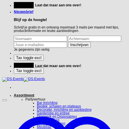
Ga
Feestje?
Laat dat maar aan ons over!
naar
inhoud
Nieuwsbrief
Blijf op de hoogte!
Schrijf je gratis in en ontvang maximaal 3 mails per maand met tips,
productinformatie en leuke aanbiedingen.
Je gegevens zijn veilig
Feestje?
Laat dat maar aan ons over!
Assortiment
Partyverhuur
Bar Inrichting
Bestek, schalen en plateaus
Decoratie, inrichting en aankleding
Garderobe en entree
Glaswerk en Disposables
Koffie en Thee
Linnen en hoezen
Meubilair