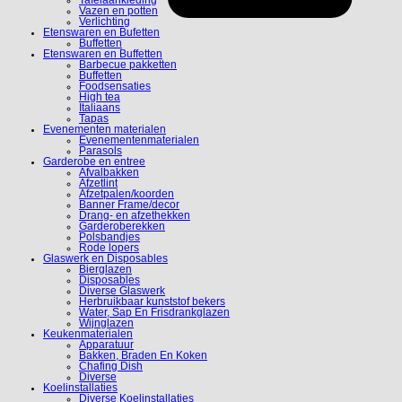
Tafelaankleding
Vazen en potten
Verlichting
Etenswaren en Bufetten
Buffetten
Etenswaren en Buffetten
Barbecue pakketten
Buffetten
Foodsensaties
High tea
Italiaans
Tapas
Evenementen materialen
Evenementenmaterialen
Parasols
Garderobe en entree
Afvalbakken
Afzetlint
Afzetpalen/koorden
Banner Frame/decor
Drang- en afzethekken
Garderoberekken
Polsbandjes
Rode lopers
Glaswerk en Disposables
Bierglazen
Disposables
Diverse Glaswerk
Herbruikbaar kunststof bekers
Water, Sap En Frisdrankglazen
Wijnglazen
Keukenmaterialen
Apparatuur
Bakken, Braden En Koken
Chafing Dish
Diverse
Koelinstallaties
Diverse Koelinstallaties