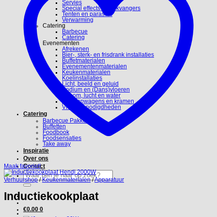
Servies
Special effects en blikvangers
Tenten en parasols
Verwarming
Catering
Barbecue
Catering
Evenementen
Afrekenen
Bier-, sterk- en frisdrank installaties
Buffetmaterialen
Evenementenmaterialen
Keukenmaterialen
Koelinstallaties
Licht, beeld en geluid
Podium en (Dans)vloeren
Stroom, lucht en water
Verkoopwagens en kramen
Video benodigdheden
Catering
Barbecue Pakketten
Buffetten
Foodbook
Foodsensaties
Take away
Inspiratie
Over ons
Maak favoriet!
Contact
Zoeken
naar:
Verhuurshop
/
Keukenmaterialen
/
Apparatuur
Inductiekookplaat
€
0.00
0