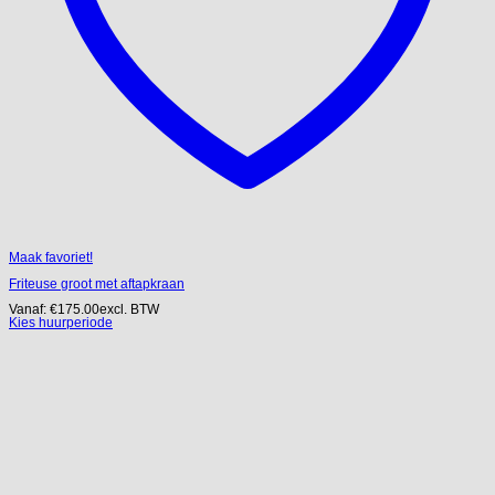
Maak favoriet!
Friteuse groot met aftapkraan
Vanaf:
€
175.00
excl. BTW
Kies huurperiode