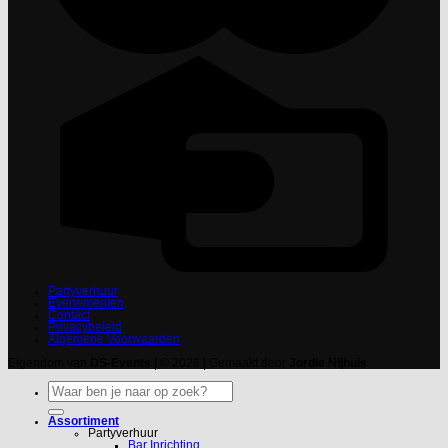
Partyverhuur
Evenementen
Contact
Privacybeleid
Algemene Voorwaarden
Eigendom van
DS-Events
| © 2026 | Gemaakt door
Jordie Nijhuis
Zoeken
naar:
Assortiment
Partyverhuur
Bar Inrichting