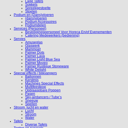
Lage Tafels
Sokkels
Spreekgestoelte
Stoelen
Podium en (Dans)vloeren
(dans)vloeren
Podium Accessoires
Podiumdelen
Services (Personeel)
Beveiligingspersoneel Voor Horeca En/of Evenementen
Catering Medewerkers (bediening)
Servies
Amuseglas
Glaswerk
Mammoet
Palmer Dots
Palmer Lava
Palmer Light Blue Sea
Palmer Moveo
Palmer Rustique Stoneware
White Delight
Special effects / blikvangers
Ballonnen
Kerstmis
Machines Special Effects
Multifeestpop
Opblaaspbare Poppen
Pasen
Sky-airdancers / Tube’s
Sneeuw
Spellen
Stroom, lucht en water
Lucht
Stroom
Water
Tafels
Diverse Tafels