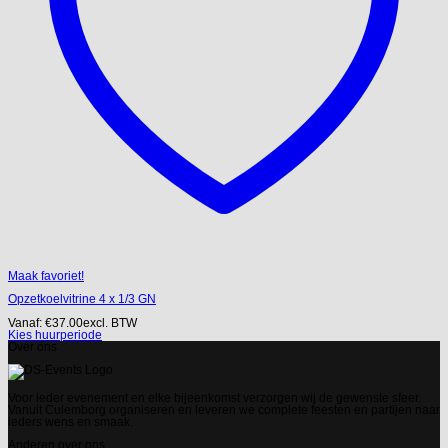
Maak favoriet!
Opzetkoelvitrine 4 x 1/3 GN
Vanaf:
€
37.00
excl. BTW
Kies huurperiode
Over ons
Voor ieder evenement en elke bijeenkomst verzorgen wij de gewenste sfeer.
Vanuit Culemborg organiseren en leveren we complete feesten en partijen naar
ieders wens en smaak.
Anderen over ons