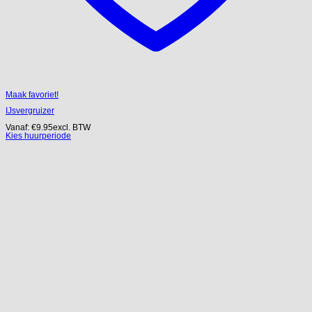
Maak favoriet!
IJsvergruizer
Vanaf:
€
9.95
excl. BTW
Kies huurperiode