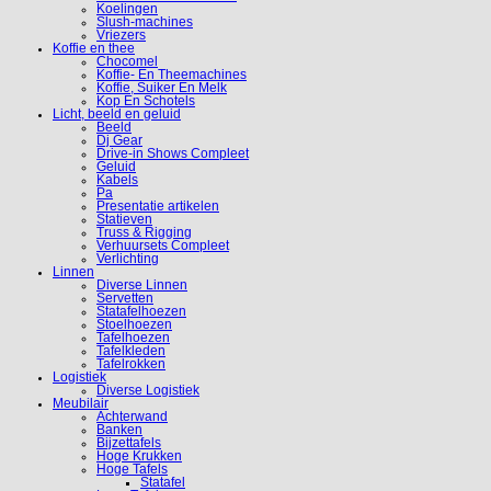
Koelingen
Slush-machines
Vriezers
Koffie en thee
Chocomel
Koffie- En Theemachines
Koffie, Suiker En Melk
Kop En Schotels
Licht, beeld en geluid
Beeld
Dj Gear
Drive-in Shows Compleet
Geluid
Kabels
Pa
Presentatie artikelen
Statieven
Truss & Rigging
Verhuursets Compleet
Verlichting
Linnen
Diverse Linnen
Servetten
Statafelhoezen
Stoelhoezen
Tafelhoezen
Tafelkleden
Tafelrokken
Logistiek
Diverse Logistiek
Meubilair
Achterwand
Banken
Bijzettafels
Hoge Krukken
Hoge Tafels
Statafel