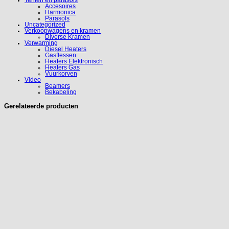
Tenten en parasols
Accesoires
Harmonica
Parasols
Uncategorized
Verkoopwagens en kramen
Diverse Kramen
Verwarming
Diesel Heaters
Gasflessen
Heaters Elektronisch
Heaters Gas
Vuurkorven
Video
Beamers
Bekabeling
Gerelateerde producten