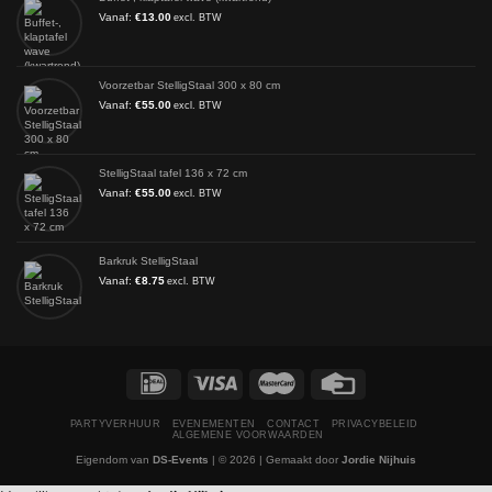
Vanaf:
€
13.00
excl. BTW
Voorzetbar StelligStaal 300 x 80 cm
Vanaf:
€
55.00
excl. BTW
StelligStaal tafel 136 x 72 cm
Vanaf:
€
55.00
excl. BTW
Barkruk StelligStaal
Vanaf:
€
8.75
excl. BTW
PARTYVERHUUR
EVENEMENTEN
CONTACT
PRIVACYBELEID
ALGEMENE VOORWAARDEN
Eigendom van
DS-Events
| © 2026 | Gemaakt door
Jordie Nijhuis