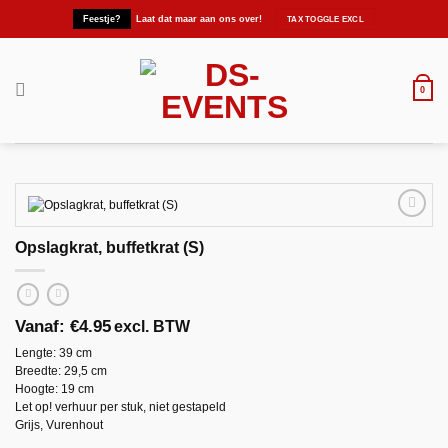
Ga
Feestje?
Laat dat maar aan ons over!
naar
inhoud
0
Opslagkrat, buffetkrat (S)
Maak
favoriet!
Vanaf:
€
4.95
excl. BTW
Lengte: 39 cm
Breedte: 29,5 cm
Hoogte: 19 cm
Let op! verhuur per stuk, niet gestapeld
Grijs, Vurenhout