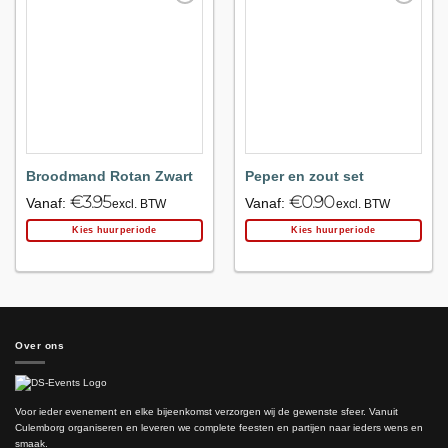
Maak
Maak
favoriet!
favoriet!
Broodmand Rotan Zwart
Peper en zout set
€
3.95
€
0.90
Vanaf:
Vanaf:
excl. BTW
excl. BTW
Kies huurperiode
Kies huurperiode
Over ons
Voor ieder evenement en elke bijeenkomst verzorgen wij de gewenste sfeer. Vanuit
Culemborg organiseren en leveren we complete feesten en partijen naar ieders wens en
smaak.