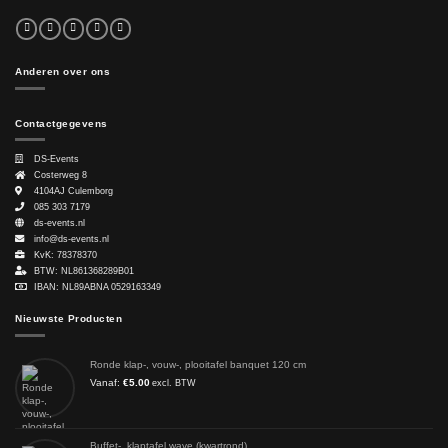
Anderen over ons
Contactgegevens
DS-Events
Costerweg 8
4104AJ
Culemborg
085 303 7179
ds-events.nl
info@ds-events.nl
KvK: 78378370
BTW: NL861368289B01
IBAN: NL89ABNA 0529163349
Nieuwste Producten
Ronde klap-, vouw-, plooitafel banquet 120 cm
Vanaf:
€
5.00
excl. BTW
Buffet-, klaptafel wave (kwartrond)