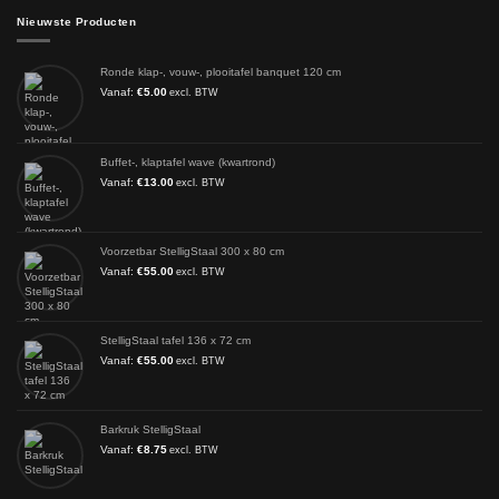
Nieuwste Producten
Ronde klap-, vouw-, plooitafel banquet 120 cm
Vanaf:
€
5.00
excl. BTW
Buffet-, klaptafel wave (kwartrond)
Vanaf:
€
13.00
excl. BTW
Voorzetbar StelligStaal 300 x 80 cm
Vanaf:
€
55.00
excl. BTW
StelligStaal tafel 136 x 72 cm
Vanaf:
€
55.00
excl. BTW
Barkruk StelligStaal
Vanaf:
€
8.75
excl. BTW