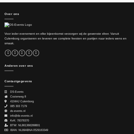
Over ons
Voor ieder evenement en elke bijeenkomst verzorgen wij de gewenste sfeer. Vanuit
Culemborg organiseren en leveren we complete feesten en partijen naar ieders wens en
smaak.
Anderen over ons
Contactgegevens
DS-Events
Costerweg 8
4104AJ
Culemborg
085 303 7179
ds-events.nl
info@ds-events.nl
KvK: 78378370
BTW: NL861368289B01
IBAN: NL89ABNA 0529163349