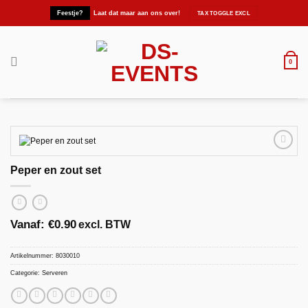
Ga
Feestje?
Laat dat maar aan ons over!
naar
inhoud
0
Peper en zout set
Maak
favoriet!
Vanaf:
€
0.90
excl. BTW
Artikelnummer:
8030010
Categorie:
Serveren