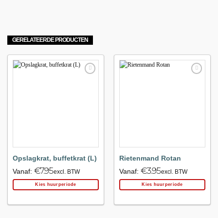
GERELATEERDE PRODUCTEN
Maak
Maak
favoriet!
favoriet!
Opslagkrat, buffetkrat (L)
Rietenmand Rotan
€
7.95
€
3.95
Vanaf:
Vanaf:
excl. BTW
excl. BTW
Kies huurperiode
Kies huurperiode