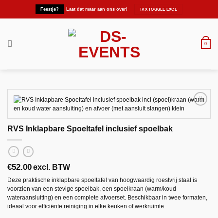
Ga
Feestje?
Laat dat maar aan ons over!
naar
inhoud
0
RVS Inklapbare Spoeltafel inclusief spoelbak
Maak
favoriet!
€
52.00
excl. BTW
Deze praktische inklapbare spoeltafel van hoogwaardig roestvrij staal is
voorzien van een stevige spoelbak, een spoelkraan (warm/koud
wateraansluiting) en een complete afvoerset. Beschikbaar in twee formaten,
ideaal voor efficiënte reiniging in elke keuken of werkruimte.