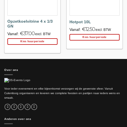
Opzetkoelvitrine 4 x 1/3
Hotpot 10L
GN
€
12.50
Vanaf:
excl. BTW
€
37.00
Vanaf:
excl. BTW
Kies huurperiode
Kies huurperiode
Over ons
Voor ieder evenement en elke bijeenkomst verzorgen wij de gewenste sfeer. Vanuit
Culemborg organiseren en leveren we complete feesten en partijen naar ieders wens en
smaak.
Anderen over ons