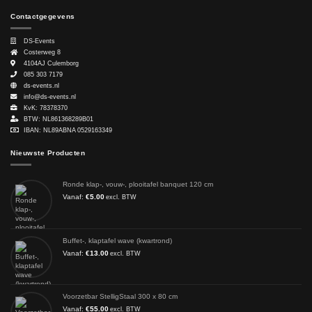
Contactgegevens
DS-Events
Costerweg 8
4104AJ
Culemborg
085 303 7179
ds-events.nl
info@ds-events.nl
KvK: 78378370
BTW: NL861368289B01
IBAN: NL89ABNA 0529163349
Nieuwste Producten
Ronde klap-, vouw-, plooitafel banquet 120 cm
Vanaf:
€
5.00
excl. BTW
Buffet-, klaptafel wave (kwartrond)
Vanaf:
€
13.00
excl. BTW
Voorzetbar StelligStaal 300 x 80 cm
Vanaf:
€
55.00
excl. BTW