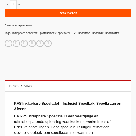
RVS Inklapbare Spoeltafel inclusief spoelbak aantal
Reserveren
Categorie:
Apparatuur
Tags:
inklapbare spoeltafel
,
professionele spoeltafel
,
RVS spoeltafel
,
spoelbak
,
spoelbuffet
BESCHRIJVING
RVS Inklapbare Spoeltafel – Inclusief Spoelbak, Spoelkraan en
Afvoer
De RVS Inklapbare Spoeltafel is een veelzijdige en
ruimtebesparende oplossing voor keukens, werkruimtes of
tijdelijke opstellingen. Deze spoeltafel is uitgerust met een
stevige spoelbak, een spoelkraan met warm- en