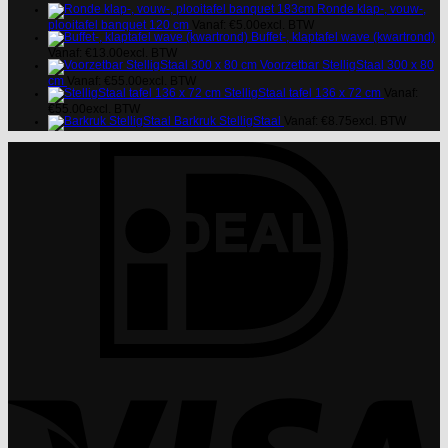
Ronde klap-, vouw-,
plooitafel banquet 120 cm
Vanaf:
€
5.00
excl. BTW
Buffet-, klaptafel wave (kwartrond)
Vanaf:
€
13.00
excl. BTW
Voorzetbar StelligStaal 300 x 80
cm
Vanaf:
€
55.00
excl. BTW
StelligStaal tafel 136 x 72 cm
Vanaf:
€
55.00
excl. BTW
Barkruk StelligStaal
Vanaf:
€
8.75
excl. BTW