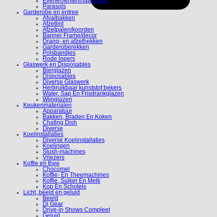
Evenementenmaterialen
Parasols
Garderobe en entree
Afvalbakken
Afzetlint
Afzetpalen/koorden
Banner Frame/decor
Drang- en afzethekken
Garderoberekken
Polsbandjes
Rode lopers
Glaswerk en Disposables
Bierglazen
Disposables
Diverse Glaswerk
Herbruikbaar kunststof bekers
Water, Sap En Frisdrankglazen
Wijnglazen
Keukenmaterialen
Apparatuur
Bakken, Braden En Koken
Chafing Dish
Diverse
Koelinstallaties
Diverse Koelinstallaties
Koelingen
Slush-machines
Vriezers
Koffie en thee
Chocomel
Koffie- En Theemachines
Koffie, Suiker En Melk
Kop En Schotels
Licht, beeld en geluid
Beeld
Dj Gear
Drive-in Shows Compleet
Geluid