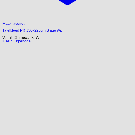
Maak favoriet!
Tafelkleed PR 130x220cm BlauwWit
Vanaf:
€
6.55
excl. BTW
Kies huurperiode