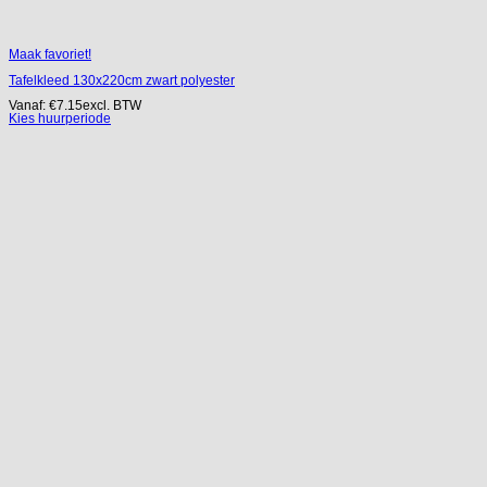
Maak favoriet!
Tafelkleed 130x220cm zwart polyester
Vanaf:
€
7.15
excl. BTW
Kies huurperiode