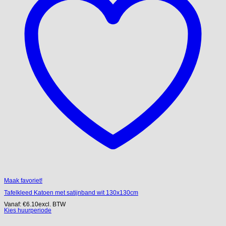
Maak favoriet!
Tafelkleed Katoen met satijnband wit 130x130cm
Vanaf:
€
6.10
excl. BTW
Kies huurperiode