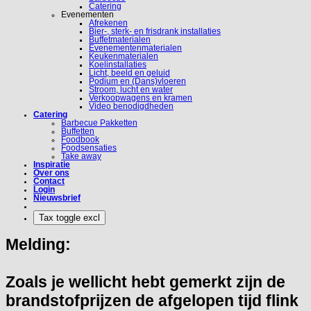
Catering
Evenementen
Afrekenen
Bier-, sterk- en frisdrank installaties
Buffetmaterialen
Evenementenmaterialen
Keukenmaterialen
Koelinstallaties
Licht, beeld en geluid
Podium en (Dans)vloeren
Stroom, lucht en water
Verkoopwagens en kramen
Video benodigdheden
Catering
Barbecue Pakketten
Buffetten
Foodbook
Foodsensaties
Take away
Inspiratie
Over ons
Contact
Login
Nieuwsbrief
Melding:
Zoals je wellicht hebt gemerkt zijn de
brandstofprijzen de afgelopen tijd flink