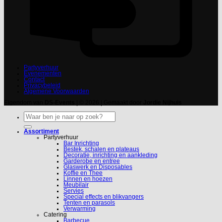
Partyverhuur
Evenementen
Contact
Privacybeleid
Algemene Voorwaarden
Eigendom van
DS-Events
| © 2026 | Gemaakt door
Jordie Nijhuis
Zoeken
naar:
Assortiment
Partyverhuur
Bar Inrichting
Bestek, schalen en plateaus
Decoratie, inrichting en aankleding
Garderobe en entree
Glaswerk en Disposables
Koffie en Thee
Linnen en hoezen
Meubilair
Servies
Special effects en blikvangers
Tenten en parasols
Verwarming
Catering
Barbecue