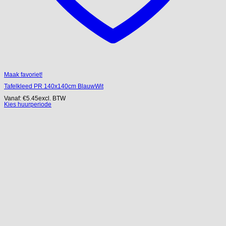
Maak favoriet!
Tafelkleed PR 140x140cm BlauwWit
Vanaf:
€
5.45
excl. BTW
Kies huurperiode