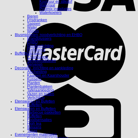
Koolzuur en stikstof
Materiaal
Postmix installaties
Waterkoelers
Bieren
Frisdranken
Sappen
Water
Wijnen
Blusmiddelen, noodverlichting en EHBO
Brandblussers
EHBO
Noodverlichting
Portofoons
Buffetmaterialen
Champagne
Serveermiddelen
Serveren
Decoratie, inrichting en aankleding
Afscheiding
Kaarsen en Kaarshouder
Kussens
Planten
Plantenbakken
Tafelaankleding
Vazen en potten
Verlichting
Etenswaren en Bufetten
Buffetten
Etenswaren en Buffetten
Barbecue pakketten
Buffetten
Foodsensaties
High tea
Italiaans
Tapas
Evenementen materialen