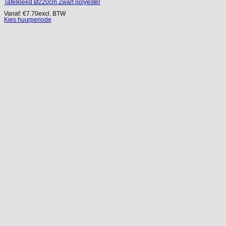
Tafelkleed Ø220cm Zwart polyester
Vanaf:
€
7.70
excl. BTW
Kies huurperiode