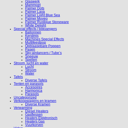
Glaswerk
Mammoet
Palmer Dots
Palmer Lava
Palmer Light Blue Sea
Palmer Moveo
Palmer Rustique Stoneware
White Delight
Special effects / blikvangers
Ballonnen
Kerstmis
Machines Special Effects
Multifeestpop
Opblaaspbare Poppen
Pasen
Sky-airdancers / Tube’s
Sneeuw
Spellen
Stroom, lucht en water
Lucht
Stroom
Water
Tafels
Diverse Tafels
Tenten en parasols
Accesoires
Harmonica
Parasols
Uncategorized
Verkoopwagens en kramen
Diverse Kramen
Verwarming
Diesel Heaters
Gasflessen
Heaters Elektronisch
Heaters Gas
Vuurkorven