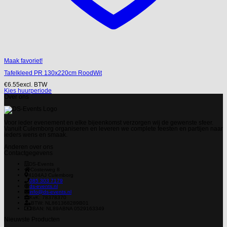
Maak favoriet!
Tafelkleed PR 130x220cm RoodWit
€
6.55
excl. BTW
Kies huurperiode
Over ons
Voor ieder evenement en elke bijeenkomst verzorgen wij de gewenste sfeer.
Vanuit Culemborg organiseren en leveren we complete feesten en partijen naar
ieders wens en smaak.
Anderen over ons
Contactgegevens
DS-Events
Costerweg 8
4104AJ
Culemborg
085 303 7179
ds-events.nl
info@ds-events.nl
KvK: 78378370
BTW: NL861368289B01
IBAN: NL89ABNA 0529163349
Nieuwste Producten