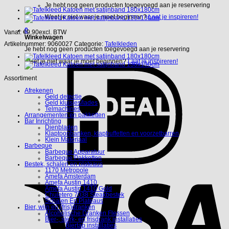
Je hebt nog geen producten toegevoegd aan je reservering
Weet je niet waar je moet beginnen?
Laat je inspireren!
0
Vanaf:
€
9.90
excl. BTW
Winkelwagen
Artikelnummer:
9060027
Categorie:
Tafelkleden
Je hebt nog geen producten toegevoegd aan je reservering
Weet je niet waar je moet beginnen?
Laat je inspireren!
Assortiment
Afrekenen
Geld detectie
Geld kluisjes/lades
Telmachines
Arrangementen en pakketten
Bar Inrichting
Dienbladen
Klaptoonbanken, klapbuffetten en voorzetbarren
Klein Materiaal
Barbeque
Barbeque Apparatuur
Barbeque Pakketten
Bestek, schalen en plateaus
1170 Metropole
Amefa Amsterdam
Amefa Austin 1410
Amefa Austin 1410 Gold
Chuletero 7038 Steakbestek
Schalen En Plateaus
Bier, wijn en (fris)dranken
Alcoholische Dranken Flessen
Bier-, sterk- en frisdrank installaties
Biertap installaties