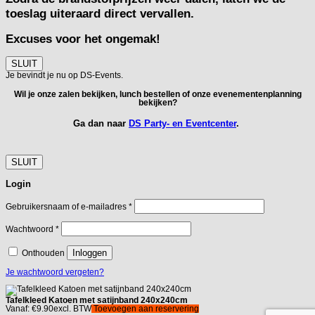
toeslag uiteraard direct vervallen.
Excuses voor het ongemak!
SLUIT
Je bevindt je nu op DS-Events.
Wil je onze zalen bekijken, lunch bestellen of onze evenementenplanning
bekijken?
Ga dan naar
DS Party- en Eventcenter
.
SLUIT
Login
Vereist
Gebruikersnaam of e-mailadres
*
Vereist
Wachtwoord
*
Inloggen
Onthouden
Je wachtwoord vergeten?
Tafelkleed Katoen met satijnband 240x240cm
Vanaf:
€
9.90
excl. BTW
Toevoegen aan reservering