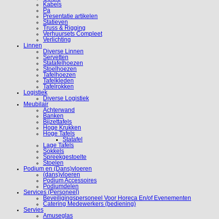
Kabels
Pa
Presentatie artikelen
Statieven
Truss & Rigging
Verhuursets Compleet
Verlichting
Linnen
Diverse Linnen
Servetten
Statafelhoezen
Stoelhoezen
Tafelhoezen
Tafelkleden
Tafelrokken
Logistiek
Diverse Logistiek
Meubilair
Achterwand
Banken
Bijzettafels
Hoge Krukken
Hoge Tafels
Statafel
Lage Tafels
Sokkels
Spreekgestoelte
Stoelen
Podium en (Dans)vloeren
(dans)vloeren
Podium Accessoires
Podiumdelen
Services (Personeel)
Beveiligingspersoneel Voor Horeca En/of Evenementen
Catering Medewerkers (bediening)
Servies
Amuseglas