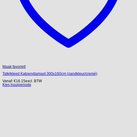
Maak favoriet!
Tafelkleed Katoen/damast 300x160cm (zandkleur/cremé)
Vanaf:
€
16.15
excl. BTW
Kies huurperiode