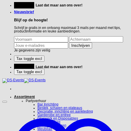
Ga
Feestje?
Laat dat maar aan ons over!
naar
inhoud
Nieuwsbrief
Blijf op de hoogte!
Schrijf je gratis in en ontvang maximaal 3 mails per maand met tips,
productinformatie en leuke aanbiedingen.
Je gegevens zijn veilig
Feestje?
Laat dat maar aan ons over!
Assortiment
Partyverhuur
Bar Inrichting
Bestek, schalen en plateaus
Decoratie, inrichting en aankleding
Garderobe en entree
Glaswerk en Disposables
Koffie en Thee
Linnen en hoezen
Meubilair