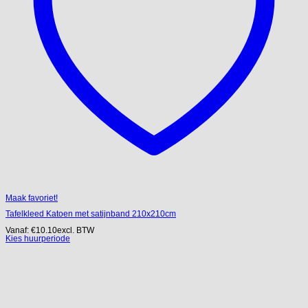
Maak favoriet!
Tafelkleed Katoen met satijnband 210x210cm
Vanaf:
€
10.10
excl. BTW
Kies huurperiode