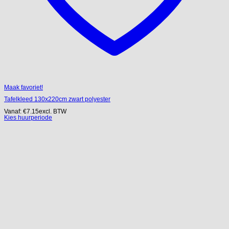
Maak favoriet!
Tafelkleed 130x220cm zwart polyester
Vanaf:
€
7.15
excl. BTW
Kies huurperiode