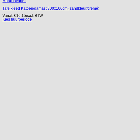
Maak favoriet!
Tafelkleed Katoen/damast 300x160cm (zandkleur/cremé)
Vanaf:
€
16.15
excl. BTW
Kies huurperiode