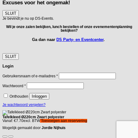
Excuses voor het ongemak!
SLUIT
Je bevindt je nu op DS-Events.
Wil je onze zalen bekijken, lunch bestellen of onze evenementenplanning
bekijken?
Ga dan naar
DS Party- en Eventcenter
.
SLUIT
Login
Vereist
Gebruikersnaam of e-mailadres
*
Vereist
Wachtwoord
*
Inloggen
Onthouden
Je wachtwoord vergeten?
Tafelkleed Ø220cm Zwart polyester
Vanaf:
€
7.70
excl. BTW
Toevoegen aan reservering
Mogelijk gemaakt door
Jordie Nijhuis