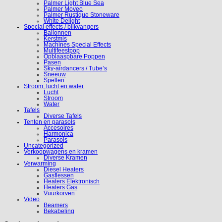
Palmer Light Blue Sea
Palmer Moveo
Palmer Rustique Stoneware
White Delight
Special effects / blikvangers
Ballonnen
Kerstmis
Machines Special Effects
Multifeestpop
Opblaaspbare Poppen
Pasen
Sky-airdancers / Tube’s
Sneeuw
Spellen
Stroom, lucht en water
Lucht
Stroom
Water
Tafels
Diverse Tafels
Tenten en parasols
Accesoires
Harmonica
Parasols
Uncategorized
Verkoopwagens en kramen
Diverse Kramen
Verwarming
Diesel Heaters
Gasflessen
Heaters Elektronisch
Heaters Gas
Vuurkorven
Video
Beamers
Bekabeling