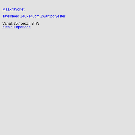
Maak favoriet!
Tafelkleed 140x140cm Zwart polyester
Vanaf:
€
5.45
excl. BTW
Kies huurperiode