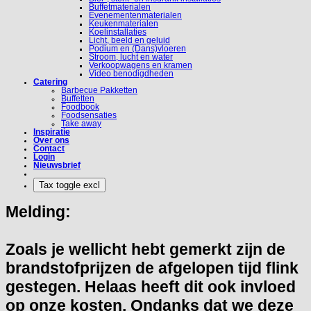
Buffetmaterialen
Evenementenmaterialen
Keukenmaterialen
Koelinstallaties
Licht, beeld en geluid
Podium en (Dans)vloeren
Stroom, lucht en water
Verkoopwagens en kramen
Video benodigdheden
Catering
Barbecue Pakketten
Buffetten
Foodbook
Foodsensaties
Take away
Inspiratie
Over ons
Contact
Login
Nieuwsbrief
Melding:
Zoals je wellicht hebt gemerkt zijn de
brandstofprijzen de afgelopen tijd flink
gestegen. Helaas heeft dit ook invloed
op onze kosten. Ondanks dat we deze