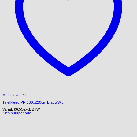
Maak favoriet!
Tafelkleed PR 130x220cm BlauwWit
Vanaf:
€
6.55
excl. BTW
Kies huurperiode