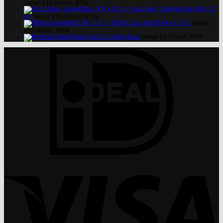
Vanaf:
€
13.00
excl. BTW
Voorzetbar StelligStaal 300 x 80
cm
Vanaf:
€
55.00
excl. BTW
StelligStaal tafel 136 x 72 cm
Vanaf:
€
55.00
excl. BTW
Barkruk StelligStaal
Vanaf:
€
8.75
excl. BTW