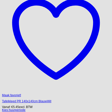
Maak favoriet!
Tafelkleed PR 140x140cm BlauwWit
Vanaf:
€
5.45
excl. BTW
Kies huurperiode