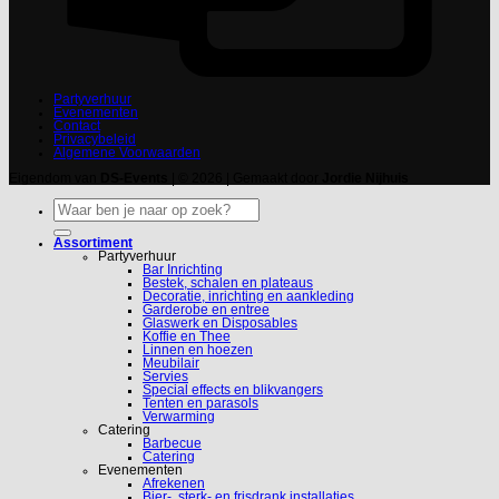
Partyverhuur
Evenementen
Contact
Privacybeleid
Algemene Voorwaarden
Eigendom van
DS-Events
| © 2026 | Gemaakt door
Jordie Nijhuis
Zoeken
naar:
Assortiment
Partyverhuur
Bar Inrichting
Bestek, schalen en plateaus
Decoratie, inrichting en aankleding
Garderobe en entree
Glaswerk en Disposables
Koffie en Thee
Linnen en hoezen
Meubilair
Servies
Special effects en blikvangers
Tenten en parasols
Verwarming
Catering
Barbecue
Catering
Evenementen
Afrekenen
Bier-, sterk- en frisdrank installaties