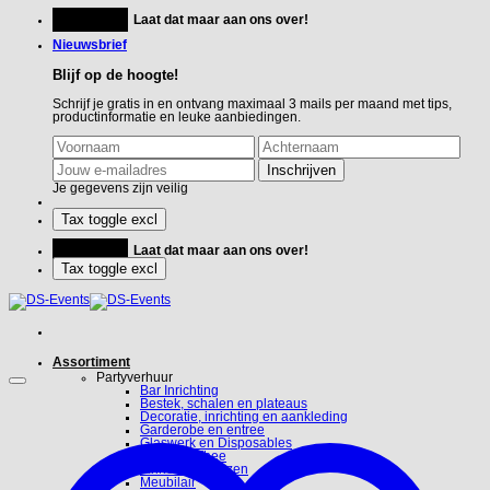
Ga
Feestje?
Laat dat maar aan ons over!
naar
inhoud
Nieuwsbrief
Blijf op de hoogte!
Schrijf je gratis in en ontvang maximaal 3 mails per maand met tips,
productinformatie en leuke aanbiedingen.
Je gegevens zijn veilig
Feestje?
Laat dat maar aan ons over!
Assortiment
Partyverhuur
Bar Inrichting
Bestek, schalen en plateaus
Decoratie, inrichting en aankleding
Garderobe en entree
Glaswerk en Disposables
Koffie en Thee
Linnen en hoezen
Meubilair