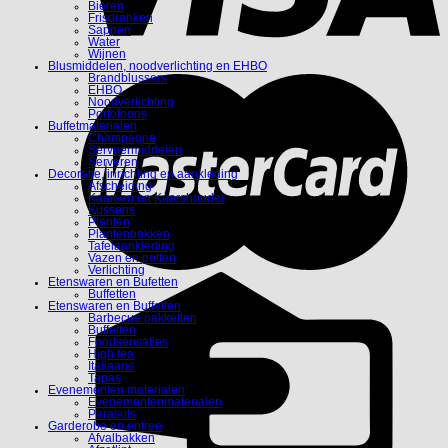
Bieren
Frisdranken
Sappen
Water
Wijnen
Blusmiddelen, noodverlichting en EHBO
Brandblussers
EHBO
Noodverlichting
Portofoons
Buffetmaterialen
Champagne
Serveermiddelen
Serveren
Decoratie, inrichting en aankleding
Afscheiding
Kaarsen en Kaarshouder
Kussens
Planten
Plantenbakken
Tafelaankleding
Vazen en potten
Verlichting
Etenswaren en Bufetten
Buffetten
Etenswaren en Buffetten
Barbecue pakketten
Buffetten
Foodsensaties
High tea
Italiaans
Tapas
Evenementen materialen
Evenementenmaterialen
Parasols
Garderobe en entree
Afvalbakken