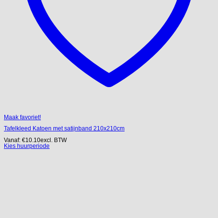
Maak favoriet!
Tafelkleed Katoen met satijnband 210x210cm
Vanaf:
€
10.10
excl. BTW
Kies huurperiode