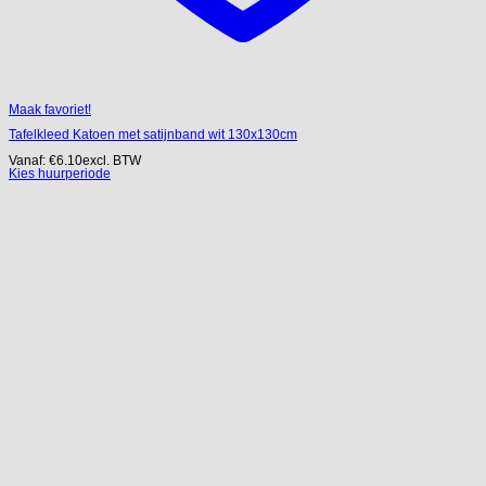
Maak favoriet!
Tafelkleed Katoen met satijnband wit 130x130cm
Vanaf:
€
6.10
excl. BTW
Kies huurperiode