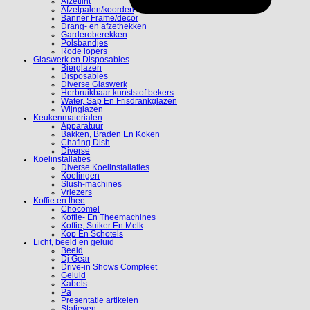
Afzetlint
Afzetpalen/koorden
Banner Frame/decor
Drang- en afzethekken
Garderoberekken
Polsbandjes
Rode lopers
Glaswerk en Disposables
Bierglazen
Disposables
Diverse Glaswerk
Herbruikbaar kunststof bekers
Water, Sap En Frisdrankglazen
Wijnglazen
Keukenmaterialen
Apparatuur
Bakken, Braden En Koken
Chafing Dish
Diverse
Koelinstallaties
Diverse Koelinstallaties
Koelingen
Slush-machines
Vriezers
Koffie en thee
Chocomel
Koffie- En Theemachines
Koffie, Suiker En Melk
Kop En Schotels
Licht, beeld en geluid
Beeld
Dj Gear
Drive-in Shows Compleet
Geluid
Kabels
Pa
Presentatie artikelen
Statieven