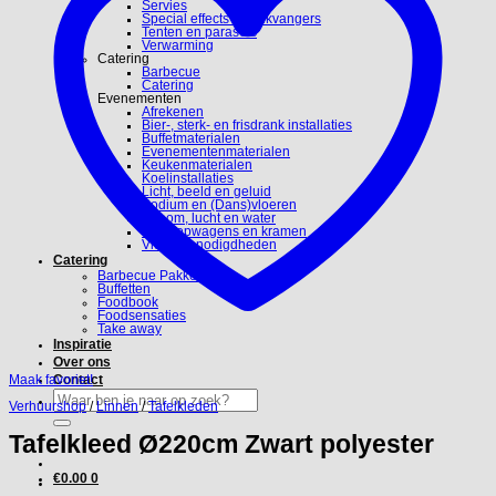
Servies
Special effects en blikvangers
Tenten en parasols
Verwarming
Catering
Barbecue
Catering
Evenementen
Afrekenen
Bier-, sterk- en frisdrank installaties
Buffetmaterialen
Evenementenmaterialen
Keukenmaterialen
Koelinstallaties
Licht, beeld en geluid
Podium en (Dans)vloeren
Stroom, lucht en water
Verkoopwagens en kramen
Video benodigdheden
Catering
Barbecue Pakketten
Buffetten
Foodbook
Foodsensaties
Take away
Inspiratie
Over ons
Maak favoriet!
Contact
Zoeken
Verhuurshop
/
Linnen
/
Tafelkleden
naar:
Tafelkleed Ø220cm Zwart polyester
€
0.00
0