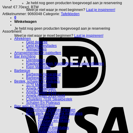
Je hebt nog geen producten toegevoegd aan je reservering
Vanaf:
€
7.70
excl. BTW
Weet je niet waar je moet beginnen?
Laat je inspireren!
Artikelnummer:
9060048
Categorie:
Tafelkleden
0
Winkelwagen
Je hebt nog geen producten toegevoegd aan je reservering
Assortiment
Weet je niet waar je moet beginnen?
Laat je inspireren!
Afrekenen
Geld detectie
Geld kluisjes/lades
Telmachines
Arrangementen en pakketten
Bar Inrichting
Dienbladen
Klaptoonbanken, klapbuffetten en voorzetbarren
Klein Materiaal
Barbeque
Barbeque Apparatuur
Barbeque Pakketten
Bestek, schalen en plateaus
1170 Metropole
Amefa Amsterdam
Amefa Austin 1410
Amefa Austin 1410 Gold
Chuletero 7038 Steakbestek
Schalen En Plateaus
Bier, wijn en (fris)dranken
Alcoholische Dranken Flessen
Bier-, sterk- en frisdrank installaties
Biertap installaties
Koolzuur en stikstof
Materiaal
Postmix installaties
Waterkoelers