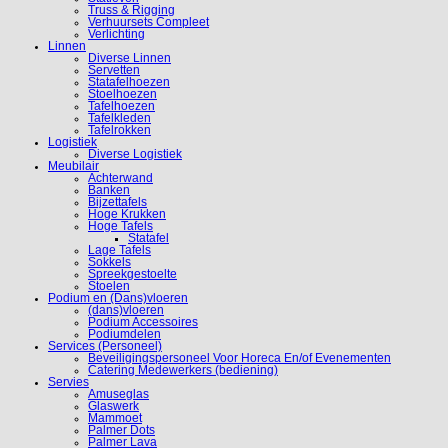
Truss & Rigging
Verhuursets Compleet
Verlichting
Linnen
Diverse Linnen
Servetten
Statafelhoezen
Stoelhoezen
Tafelhoezen
Tafelkleden
Tafelrokken
Logistiek
Diverse Logistiek
Meubilair
Achterwand
Banken
Bijzettafels
Hoge Krukken
Hoge Tafels
Statafel
Lage Tafels
Sokkels
Spreekgestoelte
Stoelen
Podium en (Dans)vloeren
(dans)vloeren
Podium Accessoires
Podiumdelen
Services (Personeel)
Beveiligingspersoneel Voor Horeca En/of Evenementen
Catering Medewerkers (bediening)
Servies
Amuseglas
Glaswerk
Mammoet
Palmer Dots
Palmer Lava