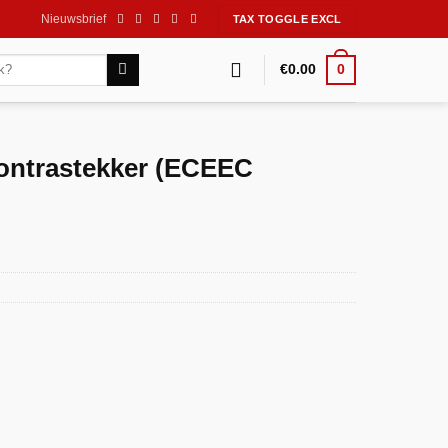
Nieuwsbrief
0
€
0.00
ontrastekker (ECEEC