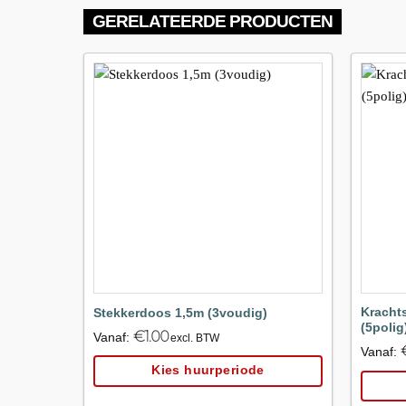
GERELATEERDE PRODUCTEN
Maak
favoriet!
Kracht
Stekkerdoos 1,5m (3voudig)
(5polig
€
1.00
Vanaf:
excl. BTW
Vanaf:
Kies huurperiode