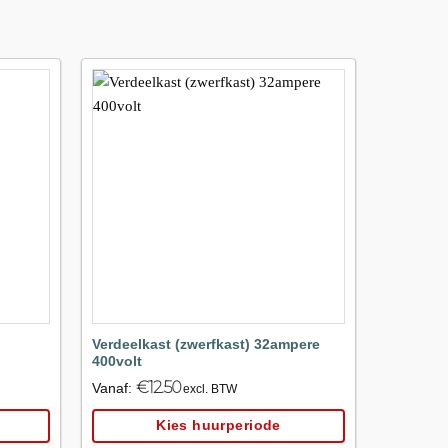
Maak
Maak
avoriet!
favoriet!
Verdeelkast (zwerfkast) 32ampere
Verlengk
400volt
€
Vanaf:
€
12.50
Vanaf:
excl. BTW
Kies huurperiode