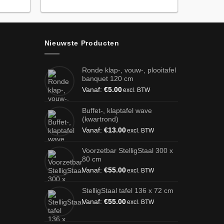
Nieuwste Producten
Ronde klap-, vouw-, plooitafel
banquet 120 cm
Vanaf:
€
5.00
excl. BTW
Buffet-, klaptafel wave
(kwartrond)
Vanaf:
€
13.00
excl. BTW
Voorzetbar StelligStaal 300 x
80 cm
Vanaf:
€
55.00
excl. BTW
StelligStaal tafel 136 x 72 cm
Vanaf:
€
55.00
excl. BTW