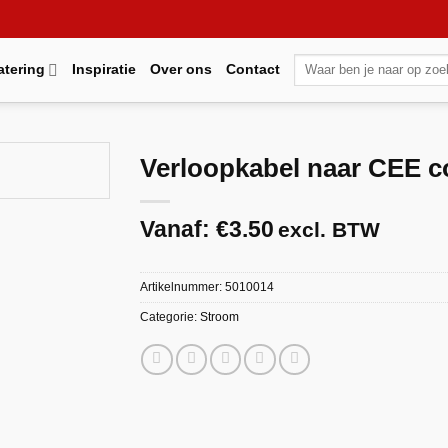
Zoeken
atering
Inspiratie
Over ons
Contact
naar:
Verloopkabel naar CEE c
Vanaf:
€
3.50
excl. BTW
Maak
favoriet!
Artikelnummer:
5010014
Categorie:
Stroom