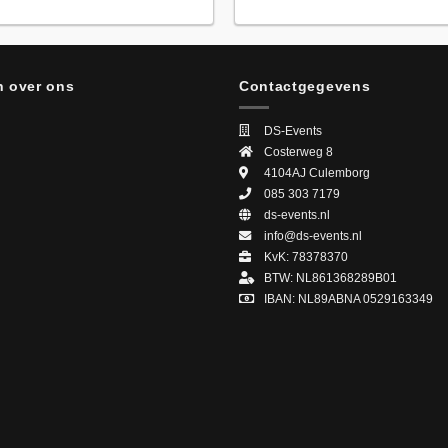
 over ons
Contactgegevens
DS-Events
Costerweg 8
4104AJ
Culemborg
085 303 7179
ds-events.nl
info@ds-events.nl
KvK: 78378370
BTW: NL861368289B01
IBAN: NL89ABNA 0529163349