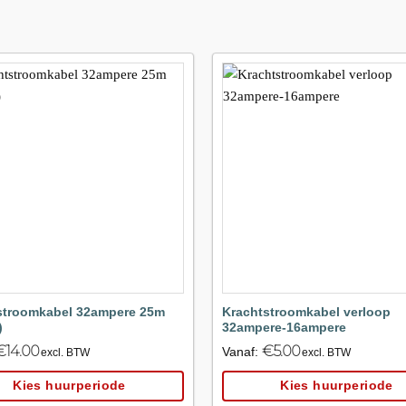
Maak
favoriet!
f
stroomkabel 32ampere 25m
Krachtstroomkabel verloop
)
32ampere-16ampere
€
14.00
€
5.00
Vanaf:
excl. BTW
excl. BTW
Kies huurperiode
Kies huurperiode