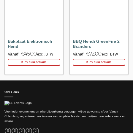
Maak
Maak
favoriet!
favoriet!
Bakplaat Elektronisch
BBQ Hendi GreenFire 2
Hendi
Branders
€
45.00
€
72.00
Vanaf:
Vanaf:
excl. BTW
excl. BTW
Kies huurperiode
Kies huurperiode
Over ons
Voor ieder evenement en elke bijeenkomst verzorgen wij de gewenste sfeer. Vanuit
Culemborg organiseren en leveren we complete feesten en partijen naar ieders wens en
smaak.