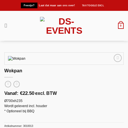
Ga
Feestje?
Laat dat maar aan ons over!
naar
inhoud
0
Wokpan
Maak
favoriet!
Vanaf:
€
22.50
excl. BTW
Ø700xh235
Wordt geleverd incl. houder
* Optioneel bij BBQ
Artikelnummer:
3010013