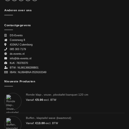
Anderen over ons
Contactgegevens
DS-Events
Costerweg 8
4104AJ
Culemborg
085 303 7179
ds-events.nl
info@ds-events.nl
KvK: 78378370
BTW: NL861368289B01
IBAN: NL89ABNA 0529163349
Nieuwste Producten
Ronde klap-, vouw-, plooitafel banquet 120 cm
Vanaf:
€
5.00
excl. BTW
Buffet-, klaptafel wave (kwartrond)
Vanaf:
€
13.00
excl. BTW