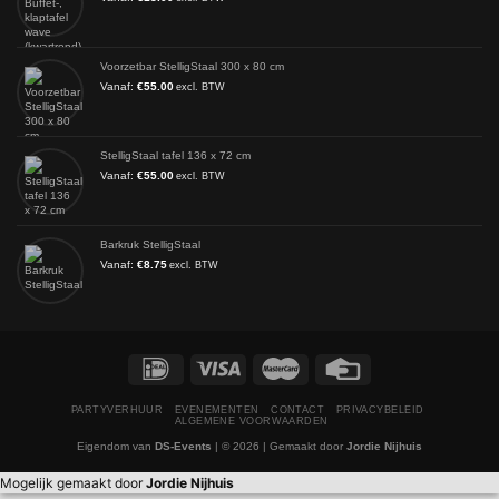
Voorzetbar StelligStaal 300 x 80 cm
Vanaf:
€
55.00
excl. BTW
StelligStaal tafel 136 x 72 cm
Vanaf:
€
55.00
excl. BTW
Barkruk StelligStaal
Vanaf:
€
8.75
excl. BTW
PARTYVERHUUR
EVENEMENTEN
CONTACT
PRIVACYBELEID
ALGEMENE VOORWAARDEN
Eigendom van
DS-Events
| © 2026 | Gemaakt door
Jordie Nijhuis
Mogelijk gemaakt door
Jordie Nijhuis