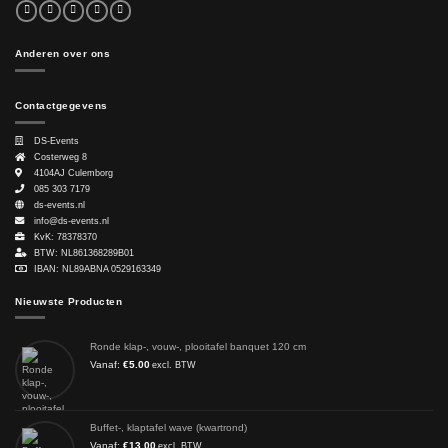
Anderen over ons
Contactgegevens
DS-Events
Costerweg 8
4104AJ
Culemborg
085 303 7179
ds-events.nl
info@ds-events.nl
KvK: 78378370
BTW: NL861368289B01
IBAN: NL89ABNA 0529163349
Nieuwste Producten
Ronde klap-, vouw-, plooitafel banquet 120 cm
Vanaf:
€
5.00
excl. BTW
Buffet-, klaptafel wave (kwartrond)
Vanaf:
€
13.00
excl. BTW