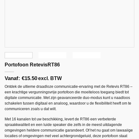
Portofoon RetevisRT86
Vanaf:
€
15.50
excl. BTW
Ontdek de ultieme draadloze communicatie-ervaring met de Retevis RT86 –
een krachtige vergunningsvrije portofoon die moeiteloos toegang biedt tot
digitale communicatie. Met zijn geavanceerde duo-modus kunt u naadloos
schakelen tussen digitaal en analoog, waardoor u de flexibiliteit heeft om te
communiceren zoals u dat wilt.
Met 16 kanalen tot uw beschikking, levert de RT86 een verbeterde
spraakkwaliteit en een luide speaker die zelfs in de meest uitdagende
omgevingen heldere communicatie garandeert. Of het nu gaat om lawaaiige
locaties of omgevingen met veel achtergrondgeluid, deze portofoon staat