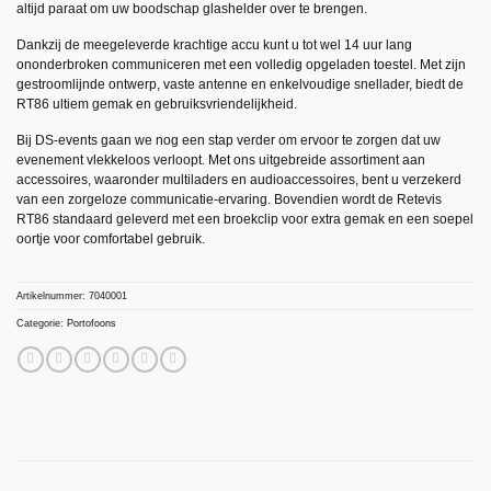
altijd paraat om uw boodschap glashelder over te brengen.
Dankzij de meegeleverde krachtige accu kunt u tot wel 14 uur lang
ononderbroken communiceren met een volledig opgeladen toestel. Met zijn
gestroomlijnde ontwerp, vaste antenne en enkelvoudige snellader, biedt de
RT86 ultiem gemak en gebruiksvriendelijkheid.
Bij DS-events gaan we nog een stap verder om ervoor te zorgen dat uw
evenement vlekkeloos verloopt. Met ons uitgebreide assortiment aan
accessoires, waaronder multiladers en audioaccessoires, bent u verzekerd
van een zorgeloze communicatie-ervaring. Bovendien wordt de Retevis
RT86 standaard geleverd met een broekclip voor extra gemak en een soepel
oortje voor comfortabel gebruik.
Artikelnummer:
7040001
Categorie:
Portofoons