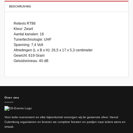
BESCHRIJVING
Retevis RT86
Kleur: Zwart
Aantal kanalen: 16
Tunertechnologie: UHF
Spanning: 7,4 Volt
Afmetingen (L x B x H): 26,5 x 17 x 5,3 centimeter
Gewicht: 619 Gram
Geluidsniveau: 40 dB
Over ons
Voor ieder evenement en elke bijeenkomst verzorgen wij de gewenste sfeer. Vanuit
Culemborg organiseren en leveren we complete feesten en partijen naar ieders wens en
smaak.